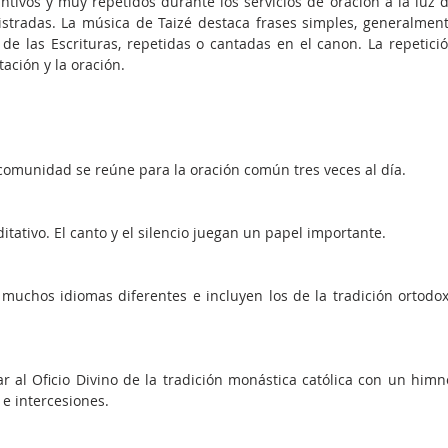
intivos y muy repetidos durante los servicios de oración a la luz d
stradas. La música de Taizé destaca frases simples, generalment
de las Escrituras, repetidas o cantadas en el canon. La repetició
ación y la oración.
 comunidad se reúne para la oración común tres veces al día.
itativo. El canto y el silencio juegan un papel importante.
muchos idiomas diferentes e incluyen los de la tradición ortodox
ar al Oficio Divino de la tradición monástica católica con un himno
 e intercesiones.