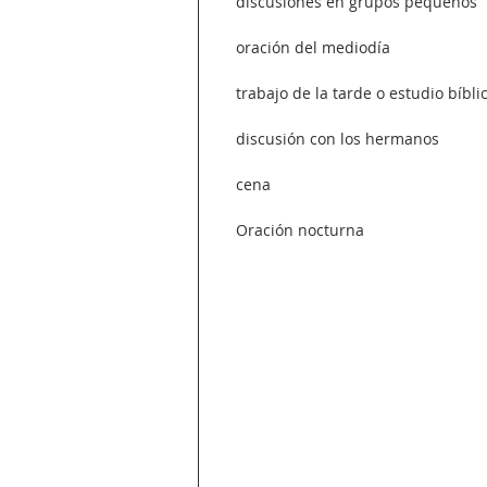
    discusiones en grupos pequeños
    oración del mediodía
    trabajo de la tarde o estudio bíbli
    discusión con los hermanos
    cena
    Oración nocturna