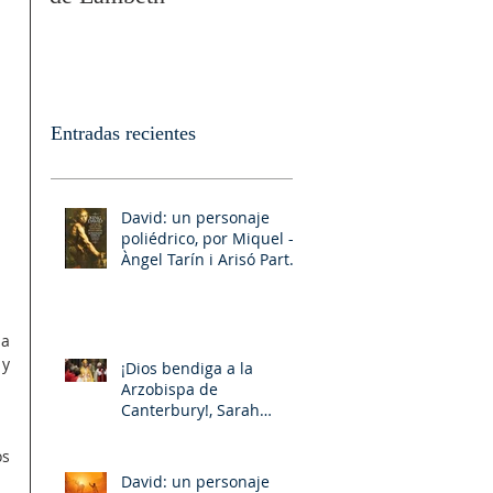
Entradas recientes
David: un personaje
poliédrico, por Miquel –
Àngel Tarín i Arisó Parte
II
a 
y 
¡Dios bendiga a la
Arzobispa de
Canterbury!, Sarah
Mullally!
s 
David: un personaje