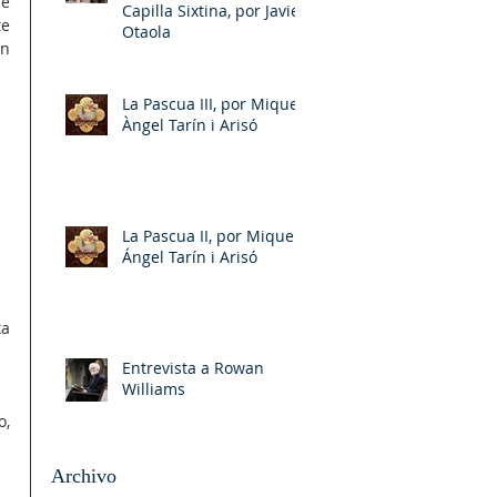
e 
Capilla Sixtina, por Javier
e 
Otaola
n 
La Pascua III, por Miquel-
Àngel Tarín i Arisó
La Pascua II, por Miquel-
Ángel Tarín i Arisó
a 
Entrevista a Rowan
Williams
, 
Archivo