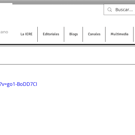
La IERE
Editoriales
Blogs
Canales
Multimedia
h?v=go1-BoDD7CI