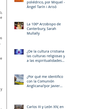
poliédrico, por Miquel –
Àngel Tarín i Arisó
, 
e 
La 106ª Arzobispo de
Canterbury, Sarah
Mullally
s 
.
¿De la cultura cristiana a
las culturas religiosas y
e 
a las espiritualidades
sincréticas? , porMiquel -
Àngel Tarín i Arisó
¿Por qué me identifico
con la Comunión
Anglicana?por Javier
y 
Otaola
Carlos III y León XIV, en la