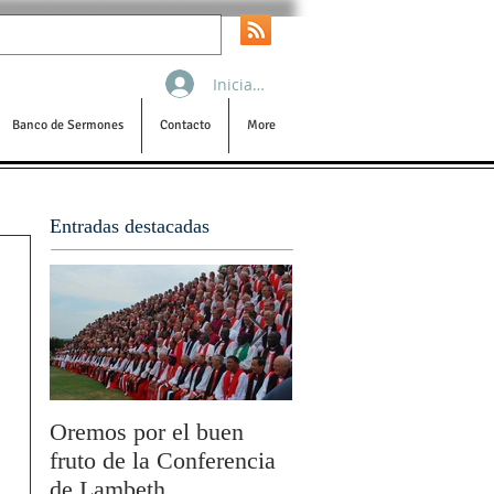
Iniciar sesión
Banco de Sermones
Contacto
More
Entradas destacadas
Oremos por el buen
San Pablo y la filoso
fruto de la Conferencia
por Olivier Boulnois
de Lambeth