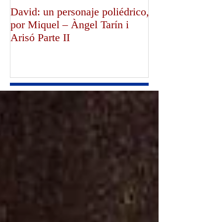
David: un personaje poliédrico,
¡Dios bendiga a
por Miquel – Àngel Tarín i
de Canterbury!,
Arisó Parte II
Mullally!