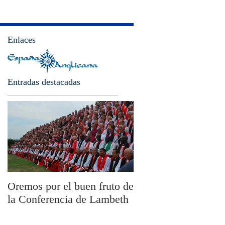
Enlaces
Entradas destacadas
Oremos por el buen fruto de
San Pablo y la filoso
la Conferencia de Lambeth
Olivier Boulnois