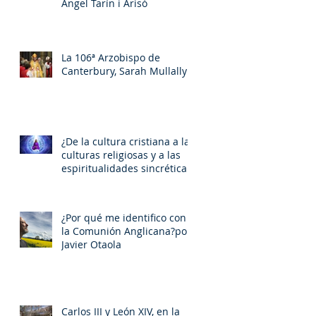
Àngel Tarín i Arisó
La 106ª Arzobispo de
Canterbury, Sarah Mullally
¿De la cultura cristiana a las
culturas religiosas y a las
espiritualidades sincréticas?
, porMiquel - Àngel Tarín i
Arisó
¿Por qué me identifico con
la Comunión Anglicana?por
Javier Otaola
Carlos III y León XIV, en la