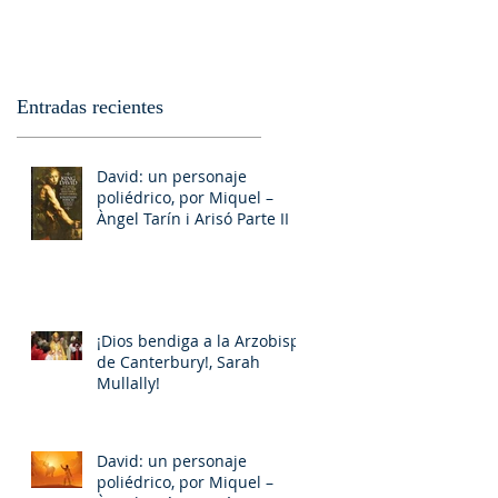
Entradas recientes
David: un personaje
poliédrico, por Miquel –
Àngel Tarín i Arisó Parte II
¡Dios bendiga a la Arzobispa
de Canterbury!, Sarah
Mullally!
David: un personaje
poliédrico, por Miquel –