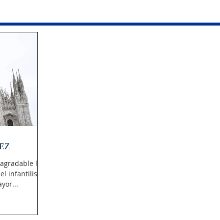
EZ
agradable la
el infantilismo
yor...