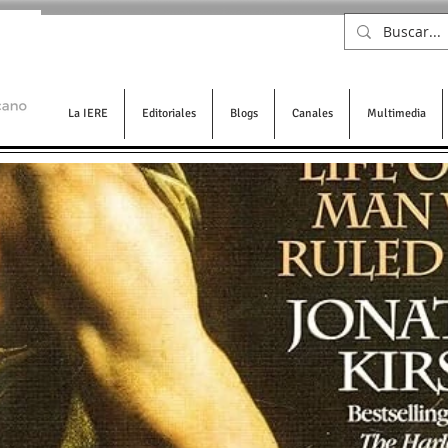
La IERE
Editoriales
Blogs
Canales
Multimedia