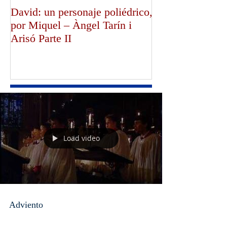
David: un personaje poliédrico,
¡Dios bendiga a
por Miquel – Àngel Tarín i
de Canterbury!,
Arisó Parte II
Mullally!
Load video
Adviento