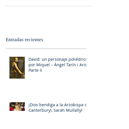
Entradas recientes
David: un personaje poliédrico,
por Miquel – Àngel Tarín i Arisó
Parte II
¡Dios bendiga a la Arzobispa de
Canterbury!, Sarah Mullally!