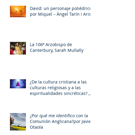
David: un personaje poliédrico,
por Miquel – Àngel Tarín i Arisó
La 106ª Arzobispo de
Canterbury, Sarah Mullally
¿De la cultura cristiana a las
culturas religiosas y a las
espiritualidades sincréticas? ,
porMiquel - Àngel Tarín i Arisó
¿Por qué me identifico con la
Comunión Anglicana?por Javier
Otaola