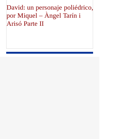
David: un personaje poliédrico,
¡Dios bendiga a
por Miquel – Àngel Tarín i
de Canterbury!,
Arisó Parte II
Mullally!