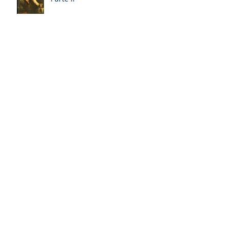
David: un personaje poliédrico,
por Miquel – Àngel Tarín i Arisó
Parte II
¡Dios bendiga a la Arzobispa de
Canterbury!, Sarah Mullally!
David: un personaje poliédrico,
por Miquel – Àngel Tarín i Arisó
La 106ª Arzobispo de
Canterbury, Sarah Mullally