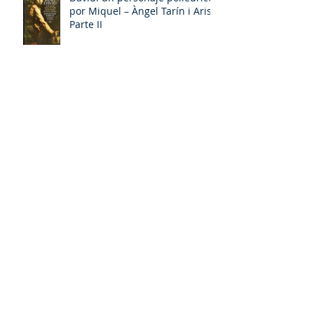
David: un personaje poliédrico,
por Miquel – Àngel Tarín i Arisó
Parte II
¡Dios bendiga a la Arzobispa de
Canterbury!, Sarah Mullally!
David: un personaje poliédrico,
por Miquel – Àngel Tarín i Arisó
La 106ª Arzobispo de