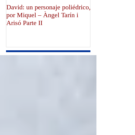
David: un personaje poliédrico,
¡Dios bendiga a
por Miquel – Àngel Tarín i
de Canterbury!,
Arisó Parte II
Mullally!