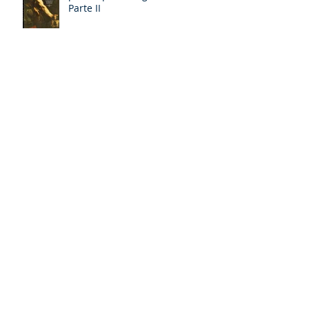
David: un personaje poliédrico,
por Miquel – Àngel Tarín i Arisó
Parte II
¡Dios bendiga a la Arzobispa de
Canterbury!, Sarah Mullally!
David: un personaje poliédrico,
por Miquel – Àngel Tarín i Arisó
La 106ª Arzobispo de
Canterbury, Sarah Mullally