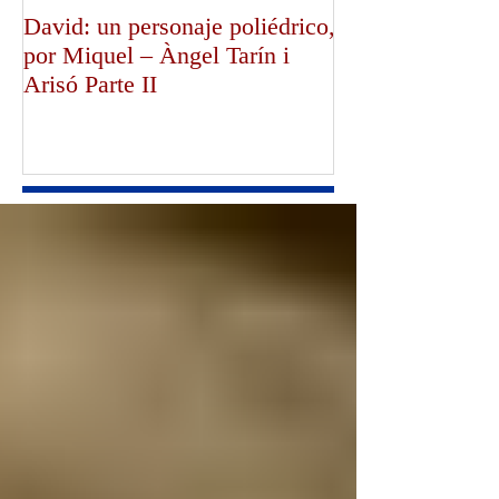
David: un personaje poliédrico,
¡Dios bendiga a
por Miquel – Àngel Tarín i
de Canterbury!,
Arisó Parte II
Mullally!