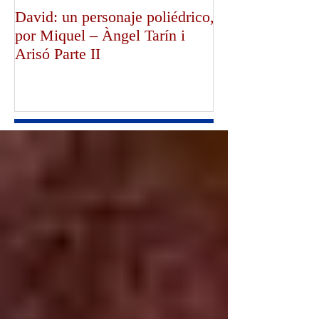
David: un personaje poliédrico,
¡Dios bendiga a
por Miquel – Àngel Tarín i
de Canterbury!,
Arisó Parte II
Mullally!