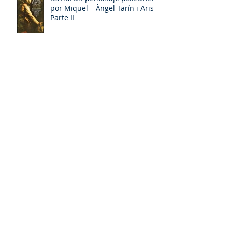
Entradas recientes
David: un personaje poliédrico,
por Miquel – Àngel Tarín i Arisó
Parte II
¡Dios bendiga a la Arzobispa de
Canterbury!, Sarah Mullally!
David: un personaje poliédrico,
por Miquel – Àngel Tarín i Arisó