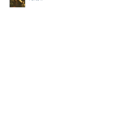
David: un personaje poliédrico,
por Miquel – Àngel Tarín i Arisó
Parte II
¡Dios bendiga a la Arzobispa de
Canterbury!, Sarah Mullally!
David: un personaje poliédrico,
por Miquel – Àngel Tarín i Arisó
La 106ª Arzobispo de
Canterbury, Sarah Mullally