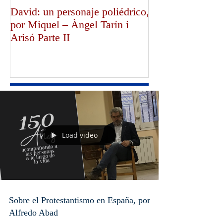
David: un personaje poliédrico,
¡Dios bendiga a
por Miquel – Àngel Tarín i
de Canterbury!,
Arisó Parte II
Mullally!
Load video
Sobre el Protestantismo en España, por
Alfredo Abad