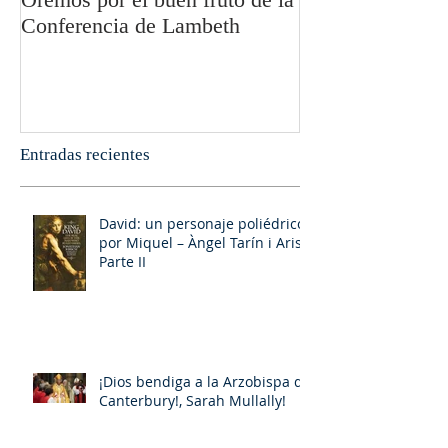
Conferencia de Lambeth
Olivier Boulnoi
Entradas recientes
David: un personaje poliédrico,
por Miquel – Àngel Tarín i Arisó
Parte II
¡Dios bendiga a la Arzobispa de
Canterbury!, Sarah Mullally!