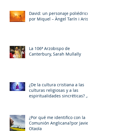
David: un personaje poliédrico,
por Miquel – Àngel Tarín i Arisó
La 106ª Arzobispo de
Canterbury, Sarah Mullally
¿De la cultura cristiana a las
culturas religiosas y a las
espiritualidades sincréticas? ,
porMiquel - Àngel Tarín i Arisó
¿Por qué me identifico con la
Comunión Anglicana?por Javier
Otaola