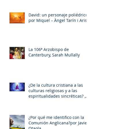
David: un personaje poliédrico,
por Miquel – Àngel Tarín i Arisó
La 106ª Arzobispo de
Canterbury, Sarah Mullally
¿De la cultura cristiana a las
culturas religiosas y a las
espiritualidades sincréticas? ,
porMiquel - Àngel Tarín i Arisó
¿Por qué me identifico con la
Comunión Anglicana?por Javier
Otaola