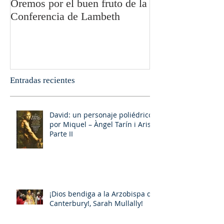
Oremos por el buen fruto de la
San Pablo y la fi
Conferencia de Lambeth
Olivier Boulnoi
Entradas recientes
David: un personaje poliédrico,
por Miquel – Àngel Tarín i Arisó
Parte II
¡Dios bendiga a la Arzobispa de
Canterbury!, Sarah Mullally!