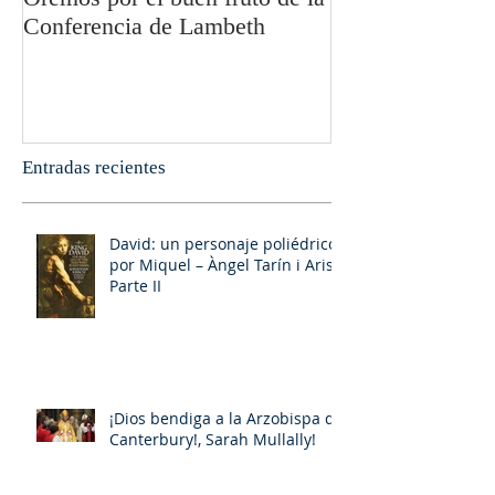
Conferencia de Lambeth
Olivier Boulnoi
Entradas recientes
David: un personaje poliédrico,
por Miquel – Àngel Tarín i Arisó
Parte II
¡Dios bendiga a la Arzobispa de
Canterbury!, Sarah Mullally!