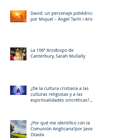
David: un personaje poliédrico,
por Miquel – Àngel Tarín i Arisó
La 106ª Arzobispo de
Canterbury, Sarah Mullally
¿De la cultura cristiana a las
culturas religiosas y a las
espiritualidades sincréticas? ,
porMiquel - Àngel Tarín i Arisó
¿Por qué me identifico con la
Comunión Anglicana?por Javier
Otaola