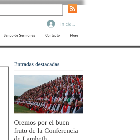
Iniciar sesión
Banco de Sermones
Contacto
More
Entradas destacadas
Oremos por el buen
San Pablo y la filoso
fruto de la Conferencia
por Olivier Boulnois
de Lambeth