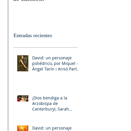
Entradas recientes
David: un personaje
poliédrico, por Miquel –
Àngel Tarín i Arisó Parte
II
¡Dios bendiga a la
Arzobispa de
Canterbury!, Sarah
Mullally!
David: un personaje