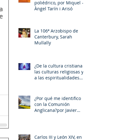
poliédrico, por Miquel –
Àngel Tarín i Arisó
 
La 106ª Arzobispo de
Canterbury, Sarah
Mullally
¿De la cultura cristiana a
las culturas religiosas y
a las espiritualidades
sincréticas? , porMiquel -
Àngel Tarín i Arisó
¿Por qué me identifico
con la Comunión
Anglicana?por Javier
Otaola
Carlos III y León XIV, en la