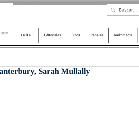
La IERE
Editoriales
Blogs
Canales
Multimedia
anterbury, Sarah Mullally