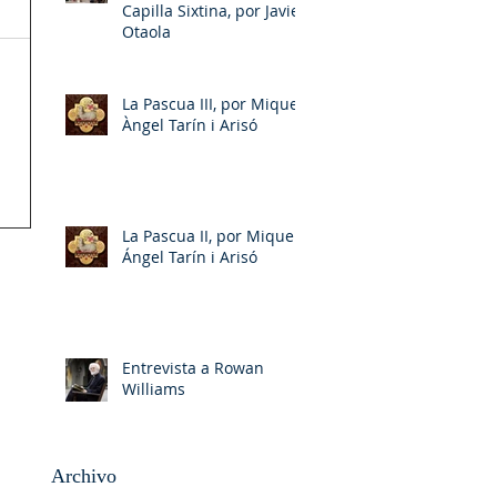
Capilla Sixtina, por Javier
Otaola
La Pascua III, por Miquel-
Àngel Tarín i Arisó
La Pascua II, por Miquel-
Ángel Tarín i Arisó
Entrevista a Rowan
Williams
Archivo