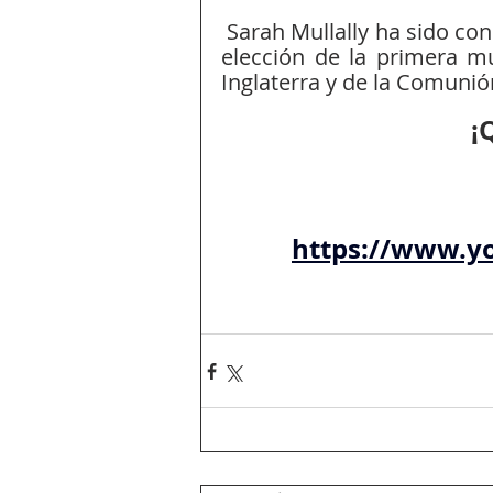
 Sarah Mullally ha sido consagrada como la 106.ª arzobispo de Canterbury la 
elección de la primera mu
Inglaterra y de la Comunió
¡
https://www.y