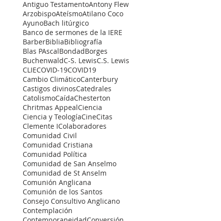
Antiguo Testamento
Antony Flew
Arzobispo
Ateísmo
Atilano Coco
Ayuno
Bach litúrgico
Banco de sermones de la IERE
Barber
Biblia
Bibliografía
Blas PAscal
Bondad
Borges
Buchenwald
C-S. Lewis
C.S. Lewis
CLIE
COVID-19
COVID19
Cambio Climático
Canterbury
Castigos divinos
Catedrales
Catolismo
Caída
Chesterton
Chritmas Appeal
Ciencia
Ciencia y Teología
Cine
Citas
Clemente I
Colaboradores
Comunidad Civil
Comunidad Cristiana
Comunidad Política
Comunidad de San Anselmo
Comunidad de St Anselm
Comunión Anglicana
Comunión de los Santos
Consejo Consultivo Anglicano
Contemplación
Contemporaneidad
Conversión