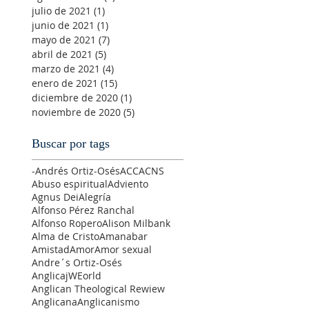
julio de 2021
(1)
1 entrada
junio de 2021
(1)
1 entrada
mayo de 2021
(7)
7 entradas
abril de 2021
(5)
5 entradas
marzo de 2021
(4)
4 entradas
enero de 2021
(15)
15 entradas
diciembre de 2020
(1)
1 entrada
noviembre de 2020
(5)
5 entradas
Buscar por tags
-Andrés Ortiz-Osés
ACC
ACNS
Abuso espiritual
Adviento
Agnus Dei
Alegría
Alfonso Pérez Ranchal
Alfonso Ropero
Alison Milbank
Alma de Cristo
Amanabar
Amistad
Amor
Amor sexual
Andre´s Ortiz-Osés
AnglicajWEorld
Anglican Theological Rewiew
Anglicana
Anglicanismo