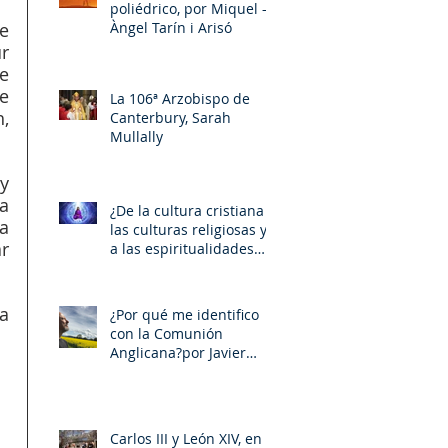
poliédrico, por Miquel –
Àngel Tarín i Arisó
e 
r 
e 
e 
La 106ª Arzobispo de
 
Canterbury, Sarah
Mullally
a 
¿De la cultura cristiana a
a 
las culturas religiosas y
r 
a las espiritualidades
sincréticas? , porMiquel -
Àngel Tarín i Arisó
a 
¿Por qué me identifico
con la Comunión
Anglicana?por Javier
Otaola
Carlos III y León XIV, en la