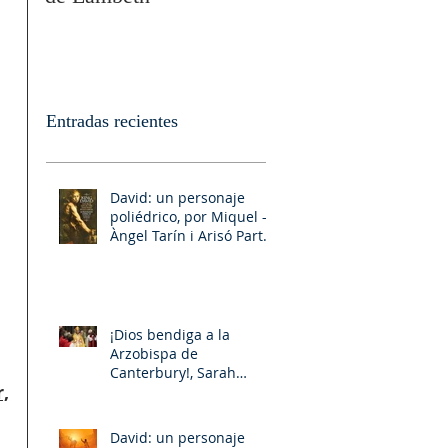
Entradas recientes
David: un personaje
poliédrico, por Miquel –
Àngel Tarín i Arisó Parte
II
¡Dios bendiga a la
Arzobispa de
Canterbury!, Sarah
,
Mullally!
David: un personaje