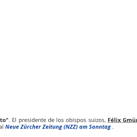
ato"
. El presidente de los obispos suizos, 
Félix Gmür
l 
Neue Zürcher Zeitung (NZZ) am Sonntag 
.