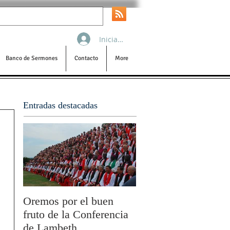
Iniciar sesión
Banco de Sermones
Contacto
More
Entradas destacadas
Oremos por el buen
San Pablo y la filoso
fruto de la Conferencia
por Olivier Boulnois
de Lambeth