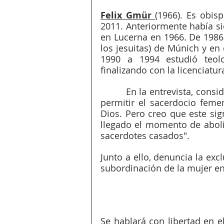
Felix Gmür 
(1966). Es obis
2011. Anteriormente había si
en Lucerna en 1966. De 1986 a
los jesuitas) de Múnich y en e
1990 a 1994 estudió teolo
finalizando con la licenciatur
         En la entrevista, considera que ha llegado el momento de abolir el celibato y 
permitir el sacerdocio femen
Dios. Pero creo que este sig
llegado el momento de aboli
sacerdotes casados".
Junto a ello, denuncia la exc
subordinación de la mujer en 
Se hablará con libertad en el