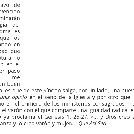
avor de 
encido 
narán 
ía del 
oma es 
que los 
ando en 
dad que 
tura o 
o en el 
r paso 
mo me 
un buen 
, es que de este Sínodo salga, por un lado, una nuev
nis opinio
 en el seno de la Iglesia y por otro que l
o en el primero de los ministerios consagrados —el
l varón con el que comparte una igualdad radical e
a proclama el Génesis 1, 26-27: «... y Dios creó a
za y lo creó varón y mujer».  
Que Así Sea
.