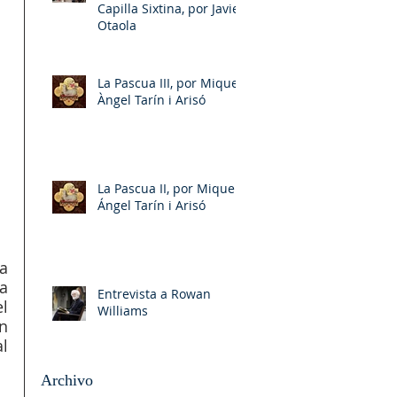
Capilla Sixtina, por Javier
Otaola
La Pascua III, por Miquel-
Àngel Tarín i Arisó
La Pascua II, por Miquel-
Ángel Tarín i Arisó
a 
a 
Entrevista a Rowan
 
Williams
n 
l 
Archivo