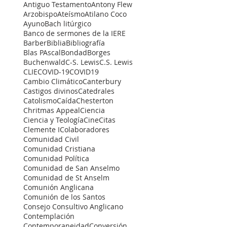
Antiguo Testamento
Antony Flew
Arzobispo
Ateísmo
Atilano Coco
Ayuno
Bach litúrgico
Banco de sermones de la IERE
Barber
Biblia
Bibliografía
Blas PAscal
Bondad
Borges
Buchenwald
C-S. Lewis
C.S. Lewis
CLIE
COVID-19
COVID19
Cambio Climático
Canterbury
Castigos divinos
Catedrales
Catolismo
Caída
Chesterton
Chritmas Appeal
Ciencia
Ciencia y Teología
Cine
Citas
Clemente I
Colaboradores
Comunidad Civil
Comunidad Cristiana
Comunidad Política
Comunidad de San Anselmo
Comunidad de St Anselm
Comunión Anglicana
Comunión de los Santos
Consejo Consultivo Anglicano
Contemplación
Contemporaneidad
Conversión