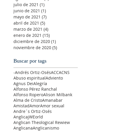
julio de 2021
(1)
1 entrada
junio de 2021
(1)
1 entrada
mayo de 2021
(7)
7 entradas
abril de 2021
(5)
5 entradas
marzo de 2021
(4)
4 entradas
enero de 2021
(15)
15 entradas
diciembre de 2020
(1)
1 entrada
noviembre de 2020
(5)
5 entradas
Buscar por tags
-Andrés Ortiz-Osés
ACC
ACNS
Abuso espiritual
Adviento
Agnus Dei
Alegría
Alfonso Pérez Ranchal
Alfonso Ropero
Alison Milbank
Alma de Cristo
Amanabar
Amistad
Amor
Amor sexual
Andre´s Ortiz-Osés
AnglicajWEorld
Anglican Theological Rewiew
Anglicana
Anglicanismo