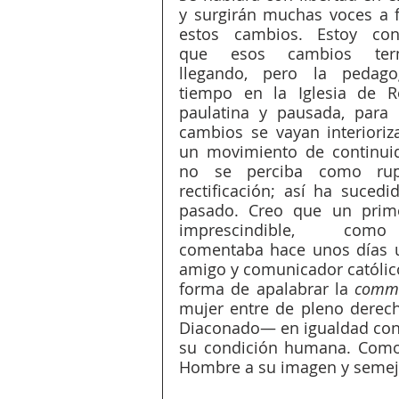
y surgirán muchas voces a f
estos cambios. Estoy conv
que esos cambios termi
llegando, pero la pedagog
tiempo en la Iglesia de R
paulatina y pausada, para 
cambios se vayan interioriz
un movimiento de continui
no se perciba como rup
rectificación; así ha sucedid
pasado. Creo que un prime
imprescindible, co
comentaba hace unos días 
amigo y comunicador católico
forma de apalabrar la 
commu
mujer entre de pleno derech
Diaconado— en igualdad con e
su condición humana. Como y
Hombre a su imagen y semejan