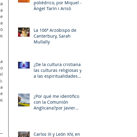
poliédrico, por Miquel –
a 
Àngel Tarín i Arisó
a 
e 
a 
o 
La 106ª Arzobispo de
s 
Canterbury, Sarah
Mullally
a 
¿De la cultura cristiana a
o 
las culturas religiosas y
l 
a las espiritualidades
. 
sincréticas? , porMiquel -
a 
Àngel Tarín i Arisó
e 
¿Por qué me identifico
s 
con la Comunión
Anglicana?por Javier
Otaola
Carlos III y León XIV, en la