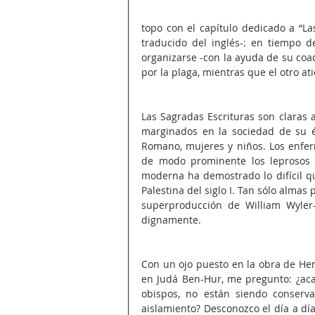
topo con el capítulo dedicado a “Las
traducido del inglés-: en tiempo d
organizarse -con la ayuda de su coad
por la plaga, mientras que el otro at
Las Sagradas Escrituras son claras al
marginados en la sociedad de su ép
Romano, mujeres y niños. Los enferm
de modo prominente los leprosos c
moderna ha demostrado lo difícil qu
Palestina del siglo I. Tan sólo almas
superproducción de William Wyler-
dignamente.
Con un ojo puesto en la obra de Henry
en Judá Ben-Hur, me pregunto: ¿acaso
obispos, no están siendo conserv
aislamiento? Desconozco el día a día