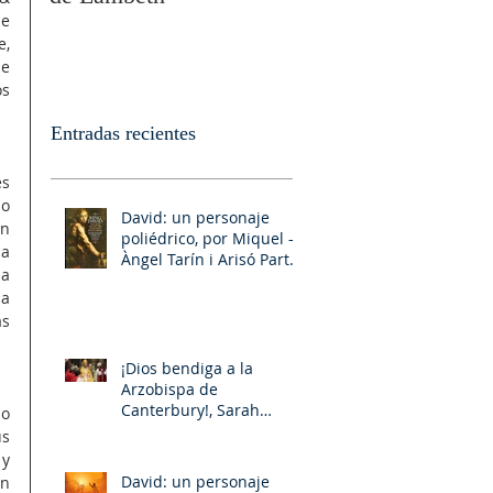
e 
, 
e 
s 
Entradas recientes
s 
o 
David: un personaje
n 
poliédrico, por Miquel –
a 
Àngel Tarín i Arisó Parte
a 
II
a 
s 
¡Dios bendiga a la
Arzobispa de
Canterbury!, Sarah
o 
Mullally!
s 
y 
David: un personaje
n 