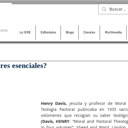
La IERE
Editoriales
Blogs
Canales
Multimedia
res esenciales?
Henry Davis,
 jesuita y profesor de Moral 
Teología Pastoral publicaba en 1935 vario
volúmenes que recogían su saber teológi
(Davis, HENRY
: “Moral and Pastoral Theolog
in four volumes”. Sheed and Ward, London 