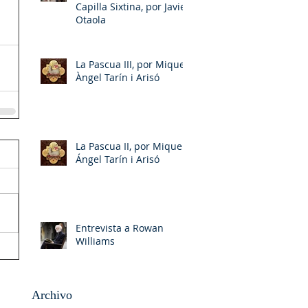
Capilla Sixtina, por Javier
Otaola
La Pascua III, por Miquel-
Àngel Tarín i Arisó
La Pascua II, por Miquel-
Ángel Tarín i Arisó
Entrevista a Rowan
Williams
Archivo