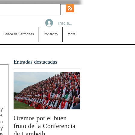
Iniciar sesión
Banco de Sermones
Contacto
More
Entradas destacadas
y 
s 
Oremos por el buen
San Pablo y la filoso
co
fruto de la Conferencia
por Olivier Boulnois
y 
de Lambeth
& 