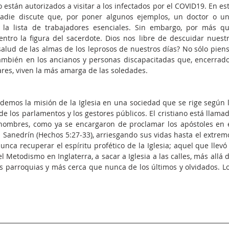
o están autorizados a visitar a los infectados por el COVID19. En est
nadie discute que, por poner algunos ejemplos, un doctor o un
la lista de trabajadores esenciales. Sin embargo, por más qu
entro la figura del sacerdote. Dios nos libre de descuidar nuestr
alud de las almas de los leprosos de nuestros días? No sólo piens
 también en los ancianos y personas discapacitadas que, encerrado
ares, viven la más amarga de las soledades.
emos la misión de la Iglesia en una sociedad que se rige según l
e los parlamentos y los gestores públicos. El cristiano está llamad
hombres, como ya se encargaron de proclamar los apóstoles en e
 Sanedrín (Hechos 5:27-33), arriesgando sus vidas hasta el extremo
a recuperar el espíritu profético de la Iglesia; aquel que llevó 
Metodismo en Inglaterra, a sacar a Iglesia a las calles, más allá d
s parroquias y más cerca que nunca de los últimos y olvidados. Lo