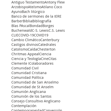
Antiguo Testamento
Antony Flew
Arzobispo
Ateísmo
Atilano Coco
Ayuno
Bach litúrgico
Banco de sermones de la IERE
Barber
Biblia
Bibliografía
Blas PAscal
Bondad
Borges
Buchenwald
C-S. Lewis
C.S. Lewis
CLIE
COVID-19
COVID19
Cambio Climático
Canterbury
Castigos divinos
Catedrales
Catolismo
Caída
Chesterton
Chritmas Appeal
Ciencia
Ciencia y Teología
Cine
Citas
Clemente I
Colaboradores
Comunidad Civil
Comunidad Cristiana
Comunidad Política
Comunidad de San Anselmo
Comunidad de St Anselm
Comunión Anglicana
Comunión de los Santos
Consejo Consultivo Anglicano
Contemplación
Contemporaneidad
Conversión