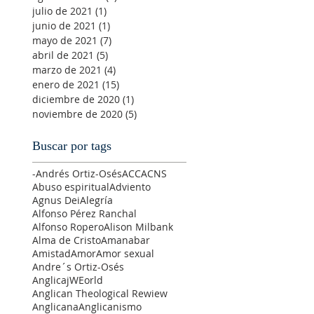
julio de 2021
(1)
1 entrada
junio de 2021
(1)
1 entrada
mayo de 2021
(7)
7 entradas
abril de 2021
(5)
5 entradas
marzo de 2021
(4)
4 entradas
enero de 2021
(15)
15 entradas
diciembre de 2020
(1)
1 entrada
noviembre de 2020
(5)
5 entradas
Buscar por tags
-Andrés Ortiz-Osés
ACC
ACNS
Abuso espiritual
Adviento
Agnus Dei
Alegría
Alfonso Pérez Ranchal
Alfonso Ropero
Alison Milbank
Alma de Cristo
Amanabar
Amistad
Amor
Amor sexual
Andre´s Ortiz-Osés
AnglicajWEorld
Anglican Theological Rewiew
Anglicana
Anglicanismo