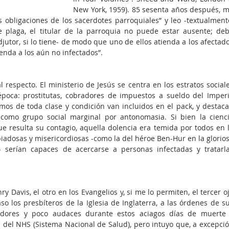
New York, 1959). 85 sesenta años después, m
 obligaciones de los sacerdotes parroquiales” y leo -textualmente
e plaga, el titular de la parroquia no puede estar ausente; deb
jutor, si lo tiene- de modo que uno de ellos atienda a los afectado
ienda a los aún no infectados”.
 respecto. El ministerio de Jesús se centra en los estratos sociale
oca: prostitutas, cobradores de impuestos a sueldo del Imperi
os de toda clase y condición van incluidos en el pack, y destaca
omo grupo social marginal por antonomasia. Si bien la cienci
e resulta su contagio, aquella dolencia era temida por todos en l
 piadosas y misericordiosas -como la del héroe Ben-Hur en la glorios
 serían capaces de acercarse a personas infectadas y tratarla
 Davis, el otro en los Evangelios y, si me lo permiten, el tercer oj
 los presbíteros de la Iglesia de Inglaterra, a las órdenes de su
adores y poco audaces durante estos aciagos días de muerte 
 del NHS (Sistema Nacional de Salud), pero intuyo que, a excepció