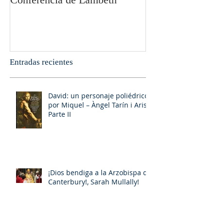
Entradas recientes
David: un personaje poliédrico,
por Miquel – Àngel Tarín i Arisó
Parte II
¡Dios bendiga a la Arzobispa de
Canterbury!, Sarah Mullally!