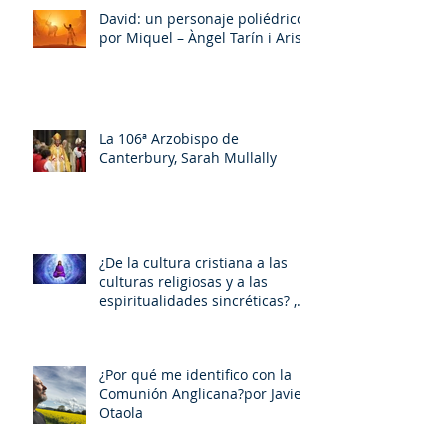
David: un personaje poliédrico,
por Miquel – Àngel Tarín i Arisó
La 106ª Arzobispo de
Canterbury, Sarah Mullally
¿De la cultura cristiana a las
culturas religiosas y a las
espiritualidades sincréticas? ,
porMiquel - Àngel Tarín i Arisó
¿Por qué me identifico con la
Comunión Anglicana?por Javier
Otaola