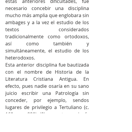
estas anteriores dificultades, fue 
necesario concebir una disciplina 
mucho más amplia que englobara sin 
ambages y a la vez el estudio de los 
textos considerados 
tradicionalmente como ortodoxos, 
así como también y 
simultáneamente, el estudio de los 
heterodoxos.
Esta anterior disciplina fue bautizada 
con el nombre de Historia de la 
Literatura Cristiana Antigua. En 
efecto, pues nadie osaría en su sano 
juicio escribir una Patrología sin 
conceder, por ejemplo, sendos 
lugares de privilegio a Tertuliano (c. 
160 - c. 220) (9), muerto en la fe 
montanista, Orígenes de Alejandría 
(c. 185 - c. 254), condenado post 