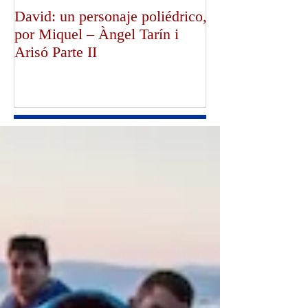
David: un personaje poliédrico,
¡Dios bendiga a
por Miquel – Àngel Tarín i
de Canterbury!,
Arisó Parte II
Mullally!