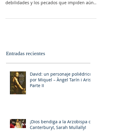
"La invitación de san Pablo a los Tesalonicenses
sigue siendo siempre actual. Frente a las
debilidades y los pecados que impiden aún
la...
Entradas recientes
David: un personaje poliédrico,
por Miquel – Àngel Tarín i Arisó
Parte II