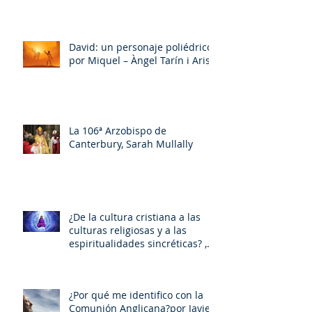
¡Dios bendiga a la Arzobispa de
Canterbury!, Sarah Mullally!
David: un personaje poliédrico,
por Miquel – Àngel Tarín i Arisó
La 106ª Arzobispo de
Canterbury, Sarah Mullally
¿De la cultura cristiana a las
culturas religiosas y a las
espiritualidades sincréticas? ,
porMiquel - Àngel Tarín i Arisó