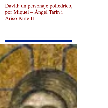
David: un personaje poliédrico,
¡Dios bendiga a
por Miquel – Àngel Tarín i
de Canterbury!,
Arisó Parte II
Mullally!