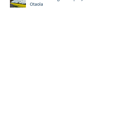
¿Por qué me identifico con la
Comunión Anglicana?por Javier
Otaola
Carlos III y León XIV, en la
Capilla Sixtina, por Javier
Otaola
La Pascua III, por Miquel- Àngel
Tarín i Arisó