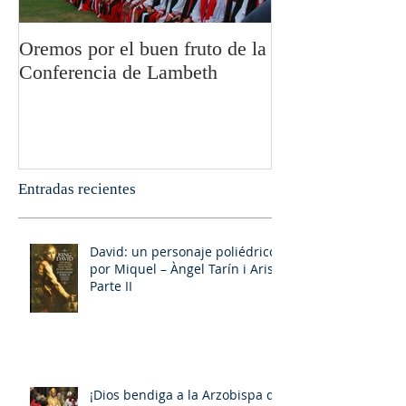
Oremos por el buen fruto de la
San Pablo y la fi
Conferencia de Lambeth
Olivier Boulnoi
Entradas recientes
David: un personaje poliédrico,
por Miquel – Àngel Tarín i Arisó
Parte II
¡Dios bendiga a la Arzobispa de