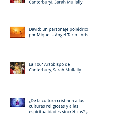
Canterbury!, Sarah Mullally!
David: un personaje poliédrico,
por Miquel – Àngel Tarín i Arisó
La 106ª Arzobispo de
Canterbury, Sarah Mullally
¿De la cultura cristiana a las
culturas religiosas y a las
espiritualidades sincréticas? ,
porMiquel - Àngel Tarín i Arisó