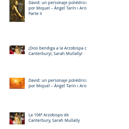
David: un personaje poliédrico,
por Miquel – Àngel Tarín i Arisó
Parte II
¡Dios bendiga a la Arzobispa de
Canterbury!, Sarah Mullally!
David: un personaje poliédrico,
por Miquel – Àngel Tarín i Arisó
La 106ª Arzobispo de
Canterbury, Sarah Mullally