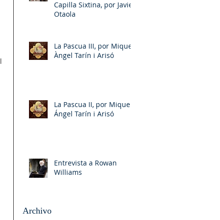
Capilla Sixtina, por Javier
Otaola
La Pascua III, por Miquel-
Àngel Tarín i Arisó
l
La Pascua II, por Miquel-
Ángel Tarín i Arisó
Entrevista a Rowan
Williams
Archivo