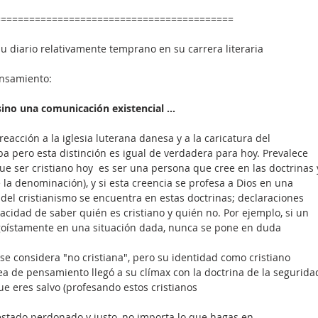
==========================================
su diario relativamente temprano en su carrera literaria
ensamiento:
sino una comunicación existencial ...
eacción a la iglesia luterana danesa y a la caricatura del 
a pero esta distinción es igual de verdadera para hoy. Prevalece 
ue ser cristiano hoy  es ser una persona que cree en las doctrinas 
a denominación), y si esta creencia se profesa a Dios en una 
 del cristianismo se encuentra en estas doctrinas; declaraciones 
acidad de saber quién es cristiano y quién no. Por ejemplo, si un 
goístamente en una situación dada, nunca se pone en duda 
se considera "no cristiana", pero su identidad como cristiano 
a de pensamiento llegó a su clímax con la doctrina de la segurida
e eres salvo (profesando estos cristianos
stado perdonado y justo, no importa lo que hagas en