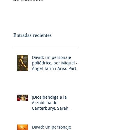
Entradas recientes
David: un personaje
poliédrico, por Miquel –
Àngel Tarín i Arisó Parte
II
¡Dios bendiga a la
Arzobispa de
Canterbury!, Sarah
Mullally!
David: un personaje