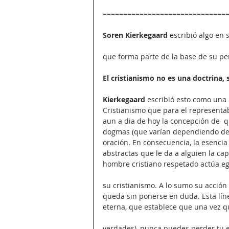
==============================
Soren Kierkegaard
 escribió algo en 
que forma parte de la base de su p
El cristianismo no es una doctrina, 
Kierkegaard
 escribió esto como una r
Cristianismo que para el representab
aun a dia de hoy la concepción de  q
dogmas (que varían dependiendo de l
oración. En consecuencia, la esencia
abstractas que le da a alguien la cap
hombre cristiano respetado actúa e
su cristianismo. A lo sumo su acción 
queda sin ponerse en duda. Esta líne
eterna, que establece que una vez qu
verdades), nunca puedes perder tu e