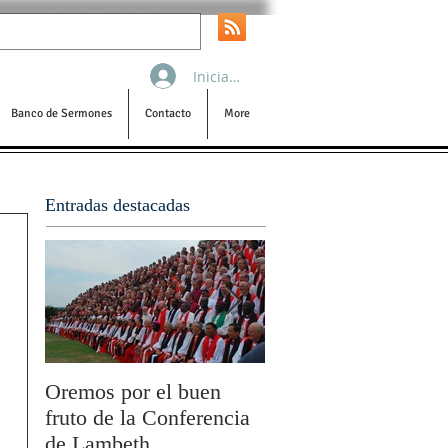
Iniciar sesión
Banco de Sermones
Contacto
More
Entradas destacadas
Oremos por el buen
San Pablo y la filoso
fruto de la Conferencia
por Olivier Boulnois
de Lambeth