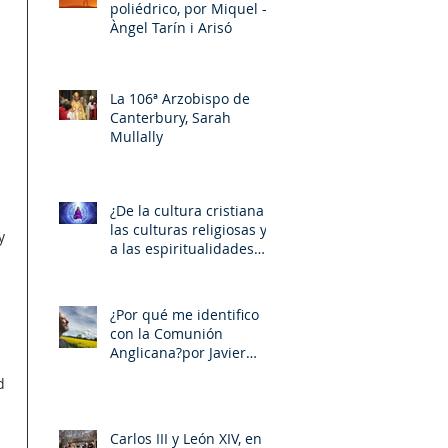
poliédrico, por Miquel –
Àngel Tarín i Arisó
La 106ª Arzobispo de
Canterbury, Sarah
Mullally
¿De la cultura cristiana a
las culturas religiosas y
y 
a las espiritualidades
sincréticas? , porMiquel -
Àngel Tarín i Arisó
¿Por qué me identifico
con la Comunión
Anglicana?por Javier
Otaola
d 
Carlos III y León XIV, en la