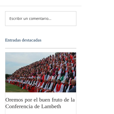
Escribir un comentario...
Entradas destacadas
Oremos por el buen fruto de la
San Pablo y la fi
Conferencia de Lambeth
Olivier Boulnoi