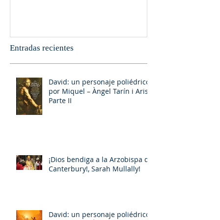
Entradas recientes
David: un personaje poliédrico,
por Miquel – Àngel Tarín i Arisó
Parte II
¡Dios bendiga a la Arzobispa de
Canterbury!, Sarah Mullally!
David: un personaje poliédrico,