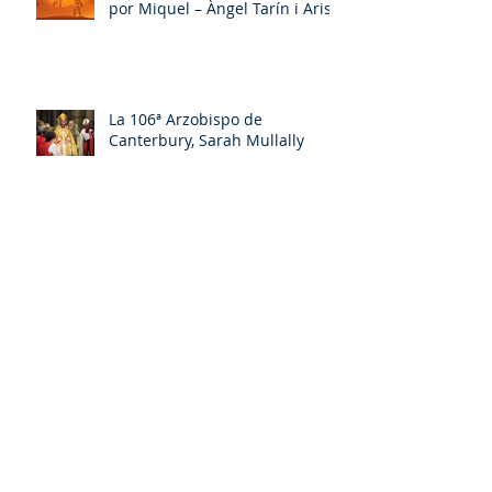
por Miquel – Àngel Tarín i Arisó
La 106ª Arzobispo de
Canterbury, Sarah Mullally
¿De la cultura cristiana a las
culturas religiosas y a las
espiritualidades sincréticas? ,
porMiquel - Àngel Tarín i Arisó
¿Por qué me identifico con la
Comunión Anglicana?por Javier
Otaola