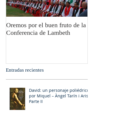
Oremos por el buen fruto de la
San Pablo y la fi
Conferencia de Lambeth
Olivier Boulnoi
Entradas recientes
David: un personaje poliédrico,
por Miquel – Àngel Tarín i Arisó
Parte II