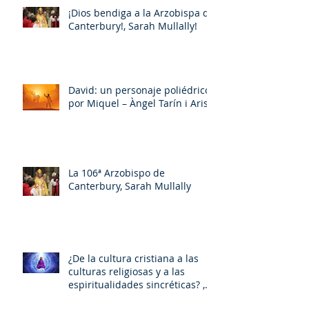
¡Dios bendiga a la Arzobispa de
Canterbury!, Sarah Mullally!
David: un personaje poliédrico,
por Miquel – Àngel Tarín i Arisó
La 106ª Arzobispo de
Canterbury, Sarah Mullally
¿De la cultura cristiana a las
culturas religiosas y a las
espiritualidades sincréticas? ,
porMiquel - Àngel Tarín i Arisó