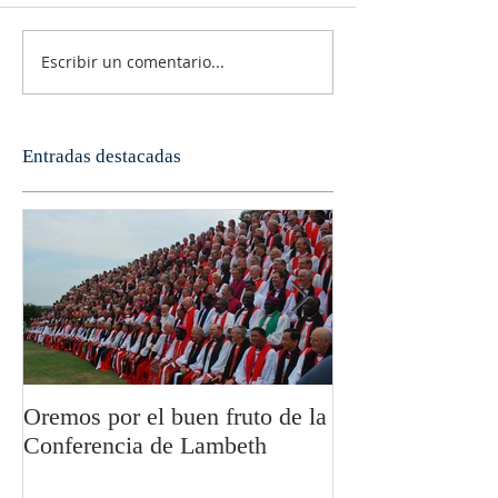
Escribir un comentario...
Entradas destacadas
Oremos por el buen fruto de la
San Pablo y la fi
Conferencia de Lambeth
Olivier Boulnoi