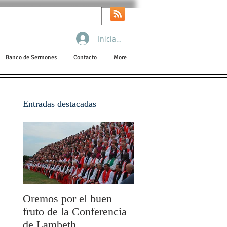
Iniciar sesión
Banco de Sermones
Contacto
More
Entradas destacadas
Oremos por el buen
San Pablo y la filoso
fruto de la Conferencia
por Olivier Boulnois
de Lambeth