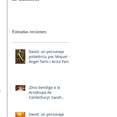
Entradas recientes
David: un personaje
 
poliédrico, por Miquel –
Àngel Tarín i Arisó Parte
II
¡Dios bendiga a la
 
Arzobispa de
Canterbury!, Sarah
Mullally!
David: un personaje