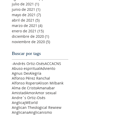
julio de 2021
(1)
1 entrada
junio de 2021
(1)
1 entrada
mayo de 2021
(7)
7 entradas
abril de 2021
(5)
5 entradas
marzo de 2021
(4)
4 entradas
enero de 2021
(15)
15 entradas
diciembre de 2020
(1)
1 entrada
noviembre de 2020
(5)
5 entradas
Buscar por tags
-Andrés Ortiz-Osés
ACC
ACNS
Abuso espiritual
Adviento
Agnus Dei
Alegría
Alfonso Pérez Ranchal
Alfonso Ropero
Alison Milbank
Alma de Cristo
Amanabar
Amistad
Amor
Amor sexual
Andre´s Ortiz-Osés
AnglicajWEorld
Anglican Theological Rewiew
Anglicana
Anglicanismo