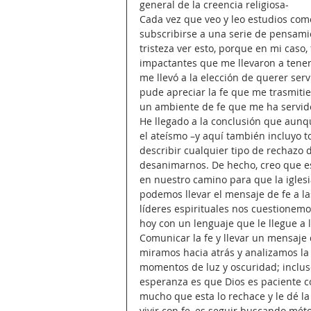
general de la creencia religiosa- 
Cada vez que veo y leo estudios com
subscribirse a una serie de pensamie
tristeza ver esto, porque en mi caso,
impactantes que me llevaron a tener 
me llevó a la elección de querer serv
pude apreciar la fe que me trasmiti
un ambiente de fe que me ha servid
He llegado a la conclusión que aunqu
el ateísmo –y aquí también incluyo 
describir cualquier tipo de rechazo 
desanimarnos. De hecho, creo que e
en nuestro camino para que la iglesi
podemos llevar el mensaje de fe a la
líderes espirituales nos cuestione
hoy con un lenguaje que le llegue a 
Comunicar la fe y llevar un mensaje 
miramos hacia atrás y analizamos la 
momentos de luz y oscuridad; incl
esperanza es que Dios es paciente c
mucho que esta lo rechace y le dé la
vivir con fe, es seguir buscando mét