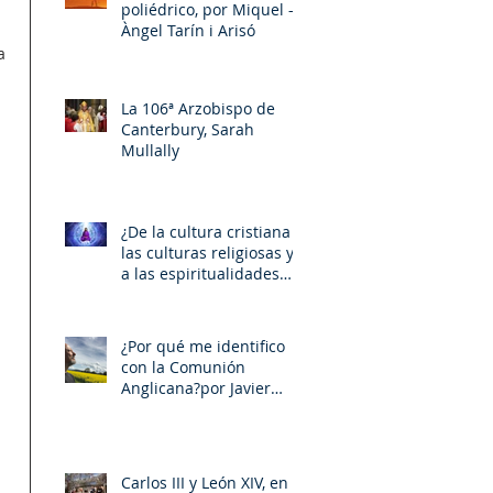
poliédrico, por Miquel –
Àngel Tarín i Arisó
a 
La 106ª Arzobispo de
 
Canterbury, Sarah
Mullally
 
¿De la cultura cristiana a
las culturas religiosas y
a las espiritualidades
sincréticas? , porMiquel -
 
Àngel Tarín i Arisó
¿Por qué me identifico
con la Comunión
Anglicana?por Javier
Otaola
 
Carlos III y León XIV, en la