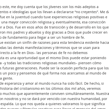
o este, me doy cuenta que los jóvenes son los más adeptos a 
ntos e ideologías que los llevan a declararse “no creyentes”. Me d
 fue en la juventud cuando tuve experiencias religiosas positivas e 
una mayor convicción religiosa y, eventualmente, esa convicción 
ir a Dios. Fue en esos años de transición y de desarrollo en los que
eron mis padres y abuelos y doy gracias a Dios que pude crecer en 
o de fundamento para llegar a ser un hombre de fe.
e existan un sinfín de razones para esta tendencia evidente hacia
todas las demás manifestaciones y términos que se usan para 
directo a la fe en Dios– las personas de fe no debemos 
sta es una oportunidad que el mismo Dios puede estar poniendo 
a –y todas las tradiciones religiosas mundiales– piensen cómo 
s futuras generaciones. Puede ser la ocasión perfecta para que los
mos un poco y pensemos de qué forma nos acercamos al mundo de 
la gente.
de esperanza y amor al mundo nunca ha sido fácil. De hecho, si 
historia del cristianismo en los últimos dos mil años, veremos 
uso muchos que aparentemente conviven simultáneamente. Nuestra
on nosotros y no se dará por vencido con nuestra humanidad, por 
 espalda. Lo que nos queda a quienes valoramos lo que significa 
odos nuevos y fórmulas creativas para llevar el mensaje del amor 