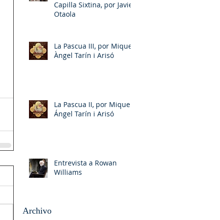
Capilla Sixtina, por Javier
Otaola
 
La Pascua III, por Miquel-
Àngel Tarín i Arisó
La Pascua II, por Miquel-
Ángel Tarín i Arisó
Entrevista a Rowan
Williams
Archivo