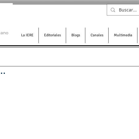
La IERE
Editoriales
Blogs
Canales
Multimedia
s…