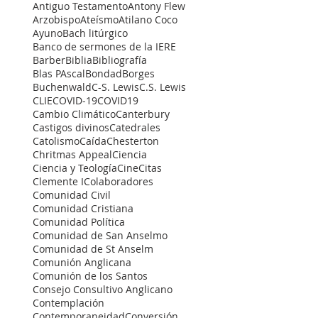
Antiguo Testamento
Antony Flew
Arzobispo
Ateísmo
Atilano Coco
Ayuno
Bach litúrgico
Banco de sermones de la IERE
Barber
Biblia
Bibliografía
Blas PAscal
Bondad
Borges
Buchenwald
C-S. Lewis
C.S. Lewis
CLIE
COVID-19
COVID19
Cambio Climático
Canterbury
Castigos divinos
Catedrales
Catolismo
Caída
Chesterton
Chritmas Appeal
Ciencia
Ciencia y Teología
Cine
Citas
Clemente I
Colaboradores
Comunidad Civil
Comunidad Cristiana
Comunidad Política
Comunidad de San Anselmo
Comunidad de St Anselm
Comunión Anglicana
Comunión de los Santos
Consejo Consultivo Anglicano
Contemplación
Contemporaneidad
Conversión