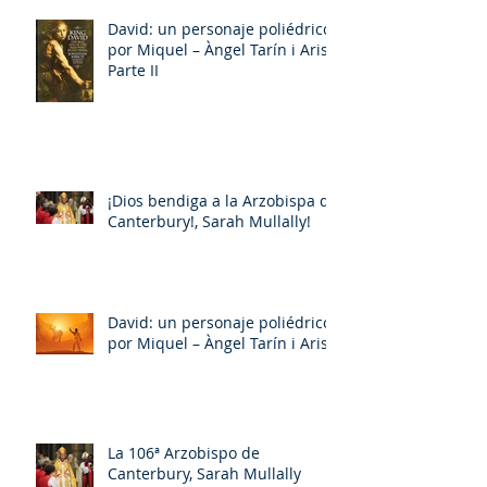
David: un personaje poliédrico,
por Miquel – Àngel Tarín i Arisó
Parte II
¡Dios bendiga a la Arzobispa de
Canterbury!, Sarah Mullally!
David: un personaje poliédrico,
por Miquel – Àngel Tarín i Arisó
La 106ª Arzobispo de
Canterbury, Sarah Mullally