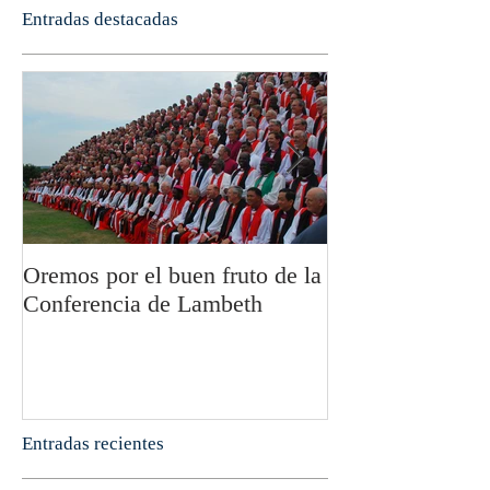
Entradas destacadas
Oremos por el buen fruto de la
San Pablo y la fi
Conferencia de Lambeth
Olivier Boulnoi
Entradas recientes