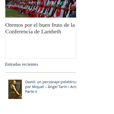
Oremos por el buen fruto de la
San Pablo y la fi
Conferencia de Lambeth
Olivier Boulnoi
Entradas recientes
David: un personaje poliédrico,
por Miquel – Àngel Tarín i Arisó
Parte II