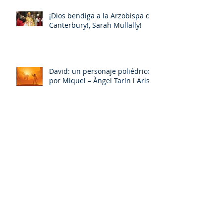
¡Dios bendiga a la Arzobispa de
Canterbury!, Sarah Mullally!
David: un personaje poliédrico,
por Miquel – Àngel Tarín i Arisó
La 106ª Arzobispo de
Canterbury, Sarah Mullally
¿De la cultura cristiana a las
culturas religiosas y a las
espiritualidades sincréticas? ,
porMiquel - Àngel Tarín i Arisó