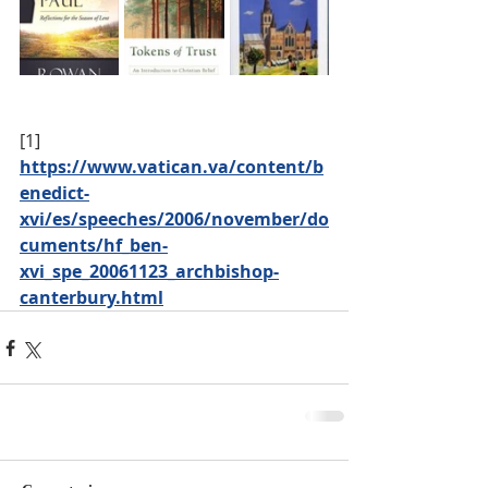
[1] 
https://www.vatican.va/content/b
enedict-
xvi/es/speeches/2006/november/do
cuments/hf_ben-
xvi_spe_20061123_archbishop-
canterbury.html