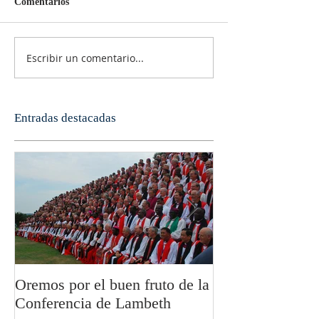
Comentarios
Escribir un comentario...
Entradas destacadas
Oremos por el buen fruto de la
San Pablo y la fi
Conferencia de Lambeth
Olivier Boulnoi