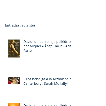
Entradas recientes
David: un personaje poliédrico,
por Miquel – Àngel Tarín i Arisó
Parte II
¡Dios bendiga a la Arzobispa de
Canterbury!, Sarah Mullally!
David: un personaje poliédrico,