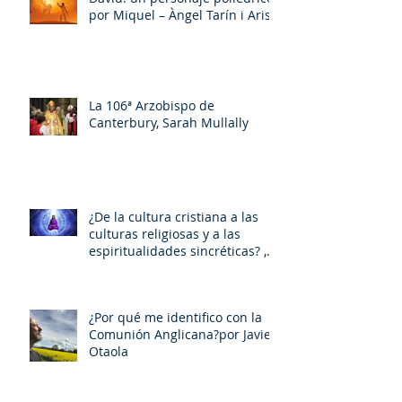
por Miquel – Àngel Tarín i Arisó
La 106ª Arzobispo de
Canterbury, Sarah Mullally
¿De la cultura cristiana a las
culturas religiosas y a las
espiritualidades sincréticas? ,
porMiquel - Àngel Tarín i Arisó
¿Por qué me identifico con la
Comunión Anglicana?por Javier
Otaola