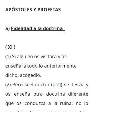
APÓSTOLES Y PROFETAS
a) 
Fidelidad a la doctrina  
( XI )
(1) Si alguien os visitara y os 
enseñara todo lo anteriormente 
dicho, acogedlo.
(2) Pero si el doctor (
[22]
) se desvía y 
os enseña otra doctrina diferente 
que os conduzca a la ruina, no lo 
escuchéis. Si os enseña, en cambio, 
en aras del aumento de vuestra 