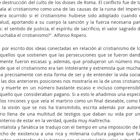
estrucción del culto de los dioses de Roma. El conflicto fue de ta
la al cristianismo como una de las causas de la ruina del Imperio
ra ocurrido si el cristianismo hubiese sido adoptado cuando e
lud, aportando a su cuerpo la sanción y la fuerza necesaria par
el sentido de justicia, el espíritu de sacrificio, el valor sagrado d
 luchaba el cristianismo?". Alfonso Ropero.
por escrito dos ideas conectadas en relación al cristianismo de lo
 aquellos que sostienen que las persecuciones que se fueron dand
lmente fueron escasas y, además, que produjeron un número mu
a de que el cristianismo era tan intolerante y extremista que mucha
a precisamente con esta forma de ser y de entender la vida social
las dos anteriores posiciones nos mostraría es la de unos cristiano
s y muerte en un número bastante escaso e incluso comprensibl
aquello que consideraban pagano. Si a esto le añadimos una especi
os rincones y que veía el martirio como un final deseable, como l
 la visión que se nos ha transmitido, escrita además por autore
irio llena de una multitud de testigos que daban su vida por un
interno de estar en la verdad, queda muy maltrecha.
alista y fanática se tradujo con el tiempo en una imposición de l
cho de existencia a una rica y milenaria cultura pagana que fu