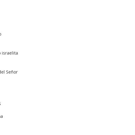
o
israelita
del Señor
S
ma