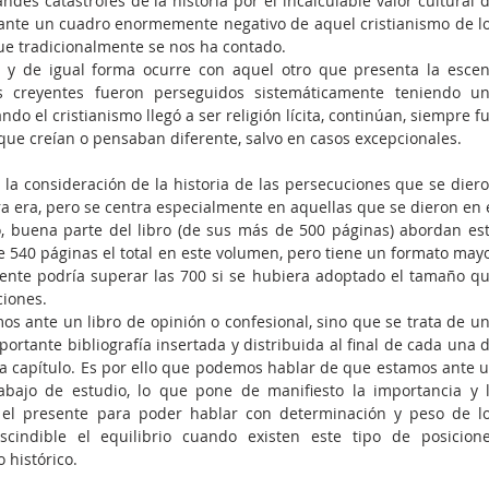
des catástrofes de la historia por el incalculable valor cultural d
a ante un cuadro enormemente negativo de aquel cristianismo de lo
que tradicionalmente se nos ha contado.
 y de igual forma ocurre con aquel otro que presenta la escen
 creyentes fueron perseguidos sistemáticamente teniendo un
do el cristianismo llegó a ser religión lícita, continúan, siempre fu
que creían o pensaban diferente, salvo en casos excepcionales.
n la consideración de la historia de las persecuciones que se diero
ra era, pero se centra especialmente en aquellas que se dieron en e
 buena parte del libro (de sus más de 500 páginas) abordan est
 540 páginas el total en este volumen, pero tiene un formato mayo
ente podría superar las 700 si se hubiera adoptado el tamaño qu
ciones.
s ante un libro de opinión o confesional, sino que se trata de un
rtante bibliografía insertada y distribuida al final de cada una d
da capítulo. Es por ello que podemos hablar de que estamos ante u
abajo de estudio, lo que pone de manifiesto la importancia y l
el presente para poder hablar con determinación y peso de lo
cindible el equilibrio cuando existen este tipo de posicione
 histórico.