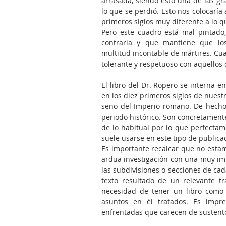
arrasada, siendo esto una de las gran
lo que se perdió. Esto nos colocarí
primeros siglos muy diferente a lo 
Pero este cuadro está mal pintado,
contraria y que mantiene que los
multitud incontable de mártires. Cuan
tolerante y respetuoso con aquellos 
El libro del Dr. Ropero se interna e
en los diez primeros siglos de nuest
seno del Imperio romano. De hecho,
periodo histórico. Son concretamente
de lo habitual por lo que perfectam
suele usarse en este tipo de publica
Es importante recalcar que no estamo
ardua investigación con una muy impo
las subdivisiones o secciones de ca
texto resultado de un relevante tr
necesidad de tener un libro como 
asuntos en él tratados. Es impres
enfrentadas que carecen de sustento