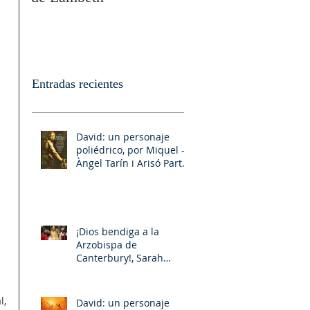
Entradas recientes
David: un personaje
poliédrico, por Miquel –
Àngel Tarín i Arisó Parte
II
¡Dios bendiga a la
Arzobispa de
Canterbury!, Sarah
Mullally!
, 
David: un personaje