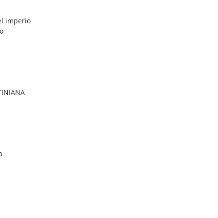
el imperio
io
TINIANA
a