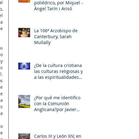
l 
poliédrico, por Miquel –
Àngel Tarín i Arisó
, 
l 
a 
e 
La 106ª Arzobispo de
Canterbury, Sarah
Mullally
s 
o 
y 
¿De la cultura cristiana a
s 
las culturas religiosas y
. 
a las espiritualidades
s 
sincréticas? , porMiquel -
e 
Àngel Tarín i Arisó
e 
¿Por qué me identifico
a 
con la Comunión
s 
Anglicana?por Javier
a 
Otaola
o 
e 
Carlos III y León XIV, en la