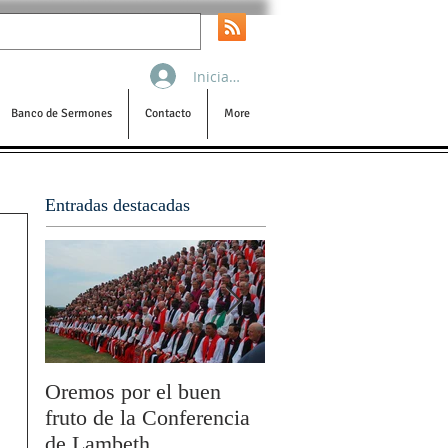
Iniciar sesión
Banco de Sermones
Contacto
More
Entradas destacadas
Oremos por el buen
San Pablo y la filoso
fruto de la Conferencia
por Olivier Boulnois
de Lambeth