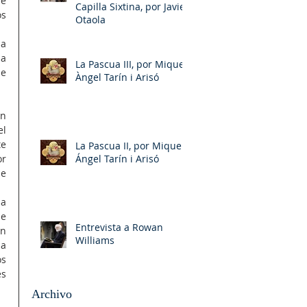
e 
Capilla Sixtina, por Javier
s 
Otaola
a 
a 
La Pascua III, por Miquel-
e 
Àngel Tarín i Arisó
n 
l 
e 
La Pascua II, por Miquel-
Ángel Tarín i Arisó
r 
e 
a 
e 
Entrevista a Rowan
n 
Williams
a 
s 
s 
Archivo