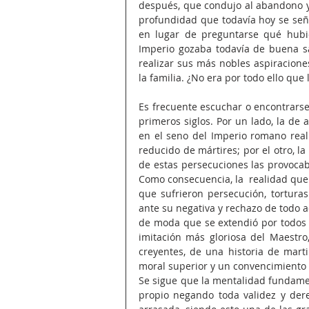
después, que condujo al abandono y d
profundidad que todavía hoy se seña
en lugar de preguntarse qué hubie
Imperio gozaba todavía de buena sa
realizar sus más nobles aspiraciones: 
la familia. ¿No era por todo ello que
Es frecuente escuchar o encontrarse 
primeros siglos. Por un lado, la de
en el seno del Imperio romano rea
reducido de mártires; por el otro, l
de estas persecuciones las provocab
Como consecuencia, la  realidad que 
que sufrieron persecución, tortura
ante su negativa y rechazo de todo 
de moda que se extendió por todos l
imitación más gloriosa del Maestro,
creyentes, de una historia de mart
moral superior y un convencimiento 
Se sigue que la mentalidad fundament
propio negando toda validez y dere