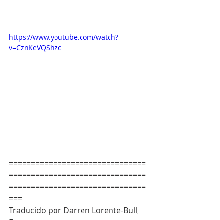
https://www.youtube.com/watch?
v=CznKeVQShzc
===============================
===============================
===============================
===
Traducido por Darren Lorente-Bull, 