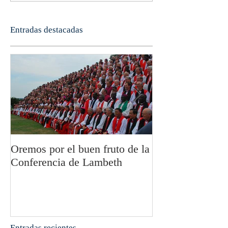
Entradas destacadas
Oremos por el buen fruto de la
San Pablo y la fi
Conferencia de Lambeth
Olivier Boulnoi
Entradas recientes