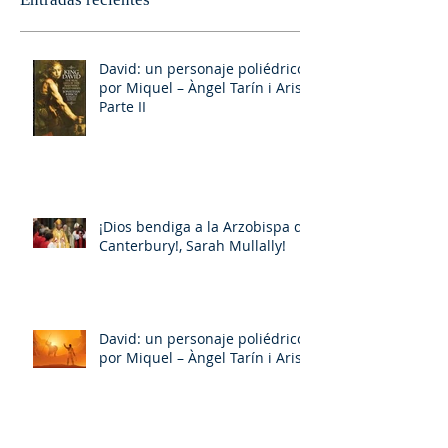
David: un personaje poliédrico,
por Miquel – Àngel Tarín i Arisó
Parte II
¡Dios bendiga a la Arzobispa de
Canterbury!, Sarah Mullally!
David: un personaje poliédrico,
por Miquel – Àngel Tarín i Arisó