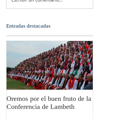
Entradas destacadas
Oremos por el buen fruto de la
San Pablo y la fi
Conferencia de Lambeth
Olivier Boulnoi