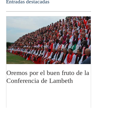
Entradas destacadas
Oremos por el buen fruto de la
San Pablo y la fi
Conferencia de Lambeth
Olivier Boulnoi
Entradas recientes