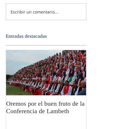
Escribir un comentario...
Entradas destacadas
Oremos por el buen fruto de la
San Pablo y la fi
Conferencia de Lambeth
Olivier Boulnoi