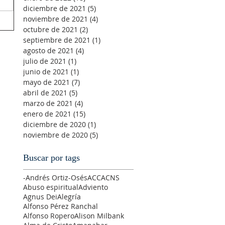
diciembre de 2021
(5)
5 entradas
noviembre de 2021
(4)
4 entradas
octubre de 2021
(2)
2 entradas
septiembre de 2021
(1)
1 entrada
agosto de 2021
(4)
4 entradas
julio de 2021
(1)
1 entrada
junio de 2021
(1)
1 entrada
mayo de 2021
(7)
7 entradas
abril de 2021
(5)
5 entradas
marzo de 2021
(4)
4 entradas
enero de 2021
(15)
15 entradas
diciembre de 2020
(1)
1 entrada
noviembre de 2020
(5)
5 entradas
Buscar por tags
-Andrés Ortiz-Osés
ACC
ACNS
Abuso espiritual
Adviento
Agnus Dei
Alegría
Alfonso Pérez Ranchal
Alfonso Ropero
Alison Milbank