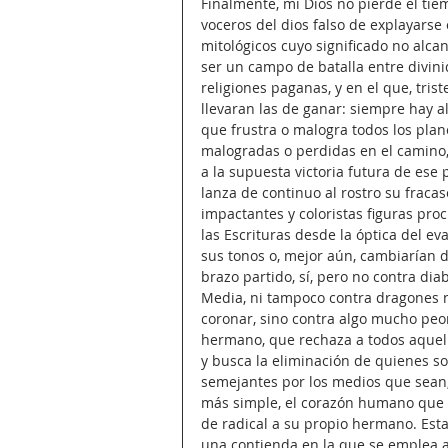
Finalmente, mi Dios no pierde el ti
voceros del dios falso de explayarse
mitológicos cuyo significado no alca
ser un campo de batalla entre divini
religiones paganas, y en el que, trist
llevaran las de ganar: siempre hay al
que frustra o malogra todos los pl
malogradas o perdidas en el camino,
a la supuesta victoria futura de ese 
lanza de continuo al rostro su fraca
impactantes y coloristas figuras pro
las Escrituras desde la óptica del e
sus tonos o, mejor aún, cambiarían d
brazo partido, sí, pero no contra dia
Media, ni tampoco contra dragones n
coronar, sino contra algo mucho peor
hermano, que rechaza a todos aquell
y busca la eliminación de quienes so
semejantes por los medios que sean,
más simple, el corazón humano que l
de radical a su propio hermano. Esta
una contienda en la que se emplea a f