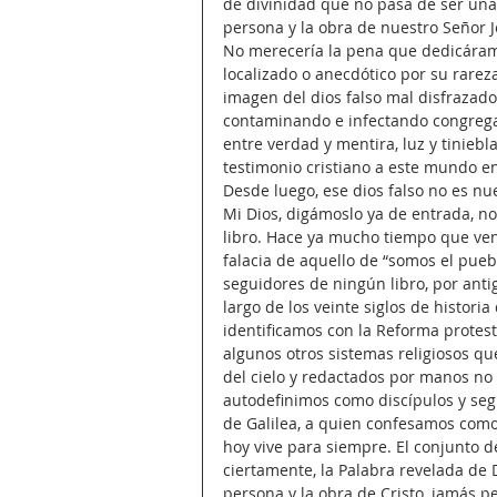
de divinidad que no pasa de ser una 
persona y la obra de nuestro Señor J
No merecería la pena que dedicáramo
localizado o anecdótico por su rarez
imagen del dios falso mal disfrazado
contaminando e infectando congregac
entre verdad y mentira, luz y tiniebl
testimonio cristiano a este mundo e
Desde luego, ese dios falso no es nu
Mi Dios, digámoslo ya de entrada, no
libro. Hace ya mucho tiempo que ven
falacia de aquello de “somos el puebl
seguidores de ningún libro, por anti
largo de los veinte siglos de histori
identificamos con la Reforma protesta
algunos otros sistemas religiosos qu
del cielo y redactados por manos no 
autodefinimos como discípulos y seg
de Galilea, a quien confesamos como 
hoy vive para siempre. El conjunto d
ciertamente, la Palabra revelada de D
persona y la obra de Cristo, jamás p