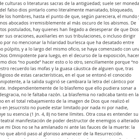
 de culturas o literaturas sacras de la antigüedad; suele ser moneda
del falso dios pintarlo como literalmente maniatado, bloqueado, 
de los hombres, hasta el punto de que, según pareciera, el mundo 
nos abocados irremisiblemente al más oscuro de los abismos. De 
tos postulados, hay quienes han llegado a desesperar de que Dios
sus oraciones, auxiliarles en sus tribulaciones, o incluso dirigir 
so por no mencionar la hilaridad burlesca que ha desatado entre 
 púlpito, y a lo largo del mismo oficio, se haya comenzado con un
 Dios Omnipotente para luego, en el decurso de la exposición, hacer
mo dios “no puede” hacer esto o lo otro, sencillamente porque “no
stro recuerdo las mofas y la guasa cáustica de alguien que, tras 
ligioso de estas características, en el que se entonó el conocido 
potente, a la salida sugirió se cambiara la letra del cántico por 
ente. Independientemente de lo blasfemo que ello pudiera sonar a 
 desgracia, no le faltaba razón. La blasfemia no radicaba tanto en la
omo en el total rebajamiento de la imagen de Dios que realizó el 
o en Jesucristo no puede estar limitado por nada ni por nadie, 
e su esencia (1 Jn. 4, 8) no tiene límites. Otra cosa es entender su
eatral manifestación de poder destructor de enemigos o alterado
que mi Dios no se ha amilanado ni ante las fauces de la muerte: la 
sino que abrió paso al glorioso amanecer de la Resurrección.