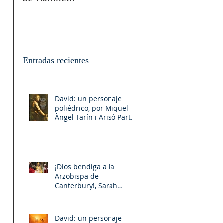
Entradas recientes
David: un personaje
poliédrico, por Miquel –
Àngel Tarín i Arisó Parte
II
¡Dios bendiga a la
Arzobispa de
Canterbury!, Sarah
Mullally!
David: un personaje