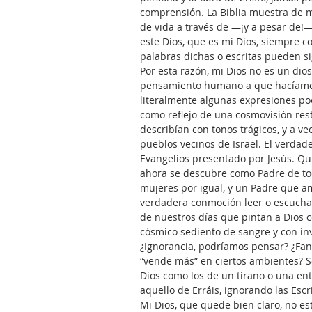
comprensión. La Biblia muestra de 
de vida a través de —¡y a pesar de!—
este Dios, que es mi Dios, siempre c
palabras dichas o escritas pueden sig
Por esta razón, mi Dios no es un dios
pensamiento humano a que hacíamos
literalmente algunas expresiones po
como reflejo de una cosmovisión res
describían con tonos trágicos, y a vec
pueblos vecinos de Israel. El verdade
Evangelios presentado por Jesús. Qu
ahora se descubre como Padre de todo
mujeres por igual, y un Padre que a
verdadera conmoción leer o escucha
de nuestros días que pintan a Dios c
cósmico sediento de sangre y con in
¿Ignorancia, podríamos pensar? ¿Fana
“vende más” en ciertos ambientes? S
Dios como los de un tirano o una en
aquello de Erráis, ignorando las Escri
Mi Dios, que quede bien claro, no es