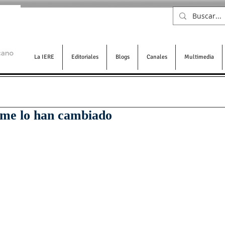
La IERE
Editoriales
Blogs
Canales
Multimedia
e me lo han cambiado