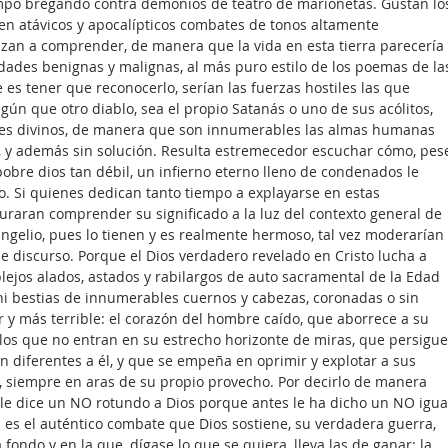
empo bregando contra demonios de teatro de marionetas. Gustan lo
 en atávicos y apocalípticos combates de tonos altamente 
nzan a comprender, de manera que la vida en esta tierra parecería 
dades benignas y malignas, al más puro estilo de los poemas de la
e es tener que reconocerlo, serían las fuerzas hostiles las que 
gún que otro diablo, sea el propio Satanás o uno de sus acólitos, 
anes divinos, de manera que son innumerables las almas humanas 
 y además sin solución. Resulta estremecedor escuchar cómo, pes
pobre dios tan débil, un infierno eterno lleno de condenados le 
so. Si quienes dedican tanto tiempo a explayarse en estas 
curaran comprender su significado a la luz del contexto general de 
vangelio, pues lo tienen y es realmente hermoso, tal vez moderarían 
e discurso. Porque el Dios verdadero revelado en Cristo lucha a 
blejos alados, astados y rabilargos de auto sacramental de la Edad 
i bestias de innumerables cuernos y cabezas, coronadas o sin 
 y más terrible: el corazón del hombre caído, que aborrece a su 
os que no entran en su estrecho horizonte de miras, que persigue
n diferentes a él, y que se empeña en oprimir y explotar a sus 
 siempre en aras de su propio provecho. Por decirlo de manera 
e dice un NO rotundo a Dios porque antes le ha dicho un NO igua
 es el auténtico combate que Dios sostiene, su verdadera guerra, 
ondo y en la que, dígase lo que se quiera, lleva las de ganar: la 