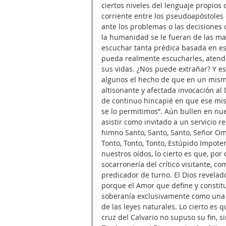
ciertos niveles del lenguaje propios
corriente entre los pseudoapóstoles 
ante los problemas o las decisiones 
la humanidad se le fueran de las ma
escuchar tanta prédica basada en es
pueda realmente escucharles, atender 
sus vidas. ¿Nos puede extrañar? Y e
algunos el hecho de que en un mismo
altisonante y afectada invocación al
de continuo hincapié en que ese mis
se lo permitimos”. Aún bullen en nue
asistir como invitado a un servicio re
himno Santo, Santo, Santo, Señor Omni
Tonto, Tonto, Tonto, Estúpido Impot
nuestros oídos, lo cierto es que, por
socarronería del crítico visitante, c
predicador de turno. El Dios revelad
porque el Amor que define y constituy
soberanía exclusivamente como una t
de las leyes naturales. Lo cierto es 
cruz del Calvario no supuso su fin, 