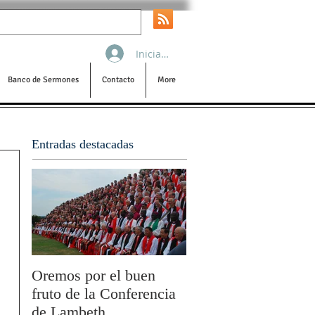
Iniciar sesión
Banco de Sermones
Contacto
More
Entradas destacadas
Oremos por el buen
San Pablo y la filoso
fruto de la Conferencia
por Olivier Boulnois
de Lambeth