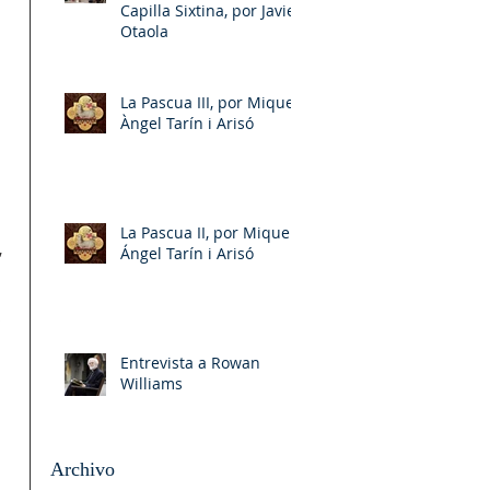
Capilla Sixtina, por Javier
Otaola
La Pascua III, por Miquel-
Àngel Tarín i Arisó
La Pascua II, por Miquel-
 
Ángel Tarín i Arisó
 
Entrevista a Rowan
Williams
Archivo