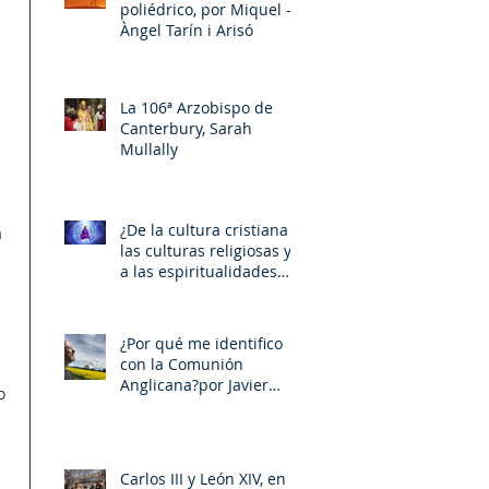
poliédrico, por Miquel –
Àngel Tarín i Arisó
La 106ª Arzobispo de
Canterbury, Sarah
Mullally
¿De la cultura cristiana a
 
las culturas religiosas y
a las espiritualidades
sincréticas? , porMiquel -
Àngel Tarín i Arisó
¿Por qué me identifico
con la Comunión
Anglicana?por Javier
o 
Otaola
Carlos III y León XIV, en la