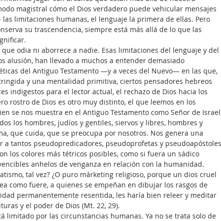
modo magistral cómo el Dios verdadero puede vehicular mensajes 
 las limitaciones humanas, el lenguaje la primera de ellas. Pero 
onserva su trascendencia, siempre está más allá de lo que las 
nificar.
 que odia ni aborrece a nadie. Esas limitaciones del lenguaje y del 
 alusión, han llevado a muchos a entender demasiado 
éticas del Antiguo Testamento —y a veces del Nuevo— en las que, 
tringida y una mentalidad primitiva, ciertos pensadores hebreos 
es indigestos para el lector actual, el rechazo de Dios hacia los 
ro rostro de Dios es otro muy distinto, el que leemos en los 
ien se nos muestra en el Antiguo Testamento como Señor de Israel,
s los hombres, judíos y gentiles, siervos y libres, hombres y 
ma, que cuida, que se preocupa por nosotros. Nos genera una 
r a tantos pseudopredicadores, pseudoprofetas y pseudoapóstoles
on los colores más tétricos posibles, como si fuera un sádico 
vencibles anhelos de venganza en relación con la humanidad. 
tismo, tal vez? ¿O puro márketing religioso, porque un dios cruel 
ea como fuere, a quienes se empeñan en dibujar los rasgos de 
tidad permanentemente resentida, les haría bien releer y meditar 
turas y el poder de Dios (Mt. 22, 29).
tá limitado por las circunstancias humanas. Ya no se trata solo de 