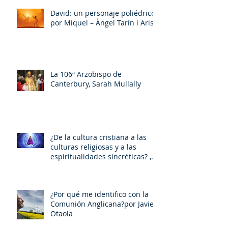
David: un personaje poliédrico,
por Miquel – Àngel Tarín i Arisó
La 106ª Arzobispo de
Canterbury, Sarah Mullally
¿De la cultura cristiana a las
culturas religiosas y a las
espiritualidades sincréticas? ,
porMiquel - Àngel Tarín i Arisó
¿Por qué me identifico con la
Comunión Anglicana?por Javier
Otaola