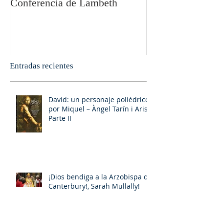
Conferencia de Lambeth
Olivier Boulnoi
Entradas recientes
David: un personaje poliédrico,
por Miquel – Àngel Tarín i Arisó
Parte II
¡Dios bendiga a la Arzobispa de
Canterbury!, Sarah Mullally!