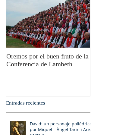
Oremos por el buen fruto de la
San Pablo y la fi
Conferencia de Lambeth
Olivier Boulnoi
Entradas recientes
David: un personaje poliédrico,
por Miquel – Àngel Tarín i Arisó