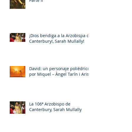
Parte II
¡Dios bendiga a la Arzobispa de
Canterbury!, Sarah Mullally!
David: un personaje poliédrico,
por Miquel – Àngel Tarín i Arisó
La 106ª Arzobispo de
Canterbury, Sarah Mullally