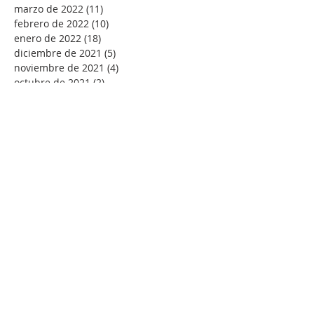
marzo de 2022
(11)
11 entradas
febrero de 2022
(10)
10 entradas
enero de 2022
(18)
18 entradas
diciembre de 2021
(5)
5 entradas
noviembre de 2021
(4)
4 entradas
octubre de 2021
(2)
2 entradas
septiembre de 2021
(1)
1 entrada
agosto de 2021
(4)
4 entradas
julio de 2021
(1)
1 entrada
junio de 2021
(1)
1 entrada
mayo de 2021
(7)
7 entradas
abril de 2021
(5)
5 entradas
marzo de 2021
(4)
4 entradas
enero de 2021
(15)
15 entradas
diciembre de 2020
(1)
1 entrada
noviembre de 2020
(5)
5 entradas
Buscar por tags
-Andrés Ortiz-Osés
ACC
ACNS
Abuso espiritual
Adviento
Agnus Dei