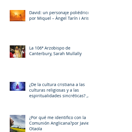
David: un personaje poliédrico,
por Miquel – Àngel Tarín i Arisó
La 106ª Arzobispo de
Canterbury, Sarah Mullally
¿De la cultura cristiana a las
culturas religiosas y a las
espiritualidades sincréticas? ,
porMiquel - Àngel Tarín i Arisó
¿Por qué me identifico con la
Comunión Anglicana?por Javier
Otaola