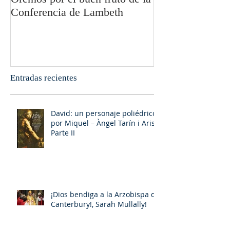
Conferencia de Lambeth
Olivier Boulnoi
Entradas recientes
David: un personaje poliédrico,
por Miquel – Àngel Tarín i Arisó
Parte II
¡Dios bendiga a la Arzobispa de
Canterbury!, Sarah Mullally!