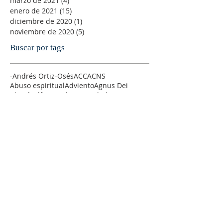
marzo de 2021
(4)
4 entradas
enero de 2021
(15)
15 entradas
diciembre de 2020
(1)
1 entrada
noviembre de 2020
(5)
5 entradas
Buscar por tags
-Andrés Ortiz-Osés
ACC
ACNS
Abuso espiritual
Adviento
Agnus Dei
Alegría
Alfonso Pérez Ranchal
Alfonso Ropero
Alison Milbank
Alma de Cristo
Amanabar
Amistad
Amor
Amor sexual
Andre´s Ortiz-Osés
AnglicajWEorld
Anglican Theological Rewiew
Anglicana
Anglicanismo
Antiguo Testamento
Antony Flew
Arzobispo
Ateísmo
Atilano Coco
Ayuno
Bach litúrgico
Banco de sermones de la IERE
Barber
Biblia
Bibliografía
Blas PAscal
Bondad
Borges
Buchenwald
C-S. Lewis
C.S. Lewis
CLIE
COVID-19
COVID19
Cambio Climático
Canterbury
Castigos divinos
Catedrales