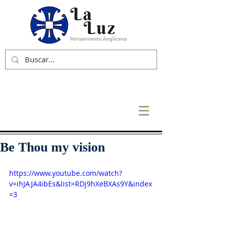
Be Thou my vision
https://www.youtube.com/watch?
v=ihJAJA4ibEs&list=RDj9hXeBXAs9Y&index
=3