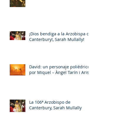
¡Dios bendiga a la Arzobispa de
Canterbury!, Sarah Mullally!
David: un personaje poliédrico,
por Miquel – Àngel Tarín i Arisó
La 106ª Arzobispo de
Canterbury, Sarah Mullally