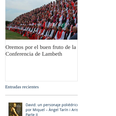
Oremos por el buen fruto de la
San Pablo y la fi
Conferencia de Lambeth
Olivier Boulnoi
Entradas recientes
David: un personaje poliédrico,
por Miquel – Àngel Tarín i Arisó
Parte II