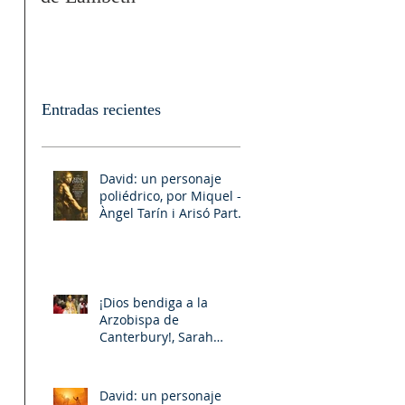
Entradas recientes
David: un personaje
poliédrico, por Miquel –
Àngel Tarín i Arisó Parte
II
¡Dios bendiga a la
Arzobispa de
Canterbury!, Sarah
Mullally!
David: un personaje