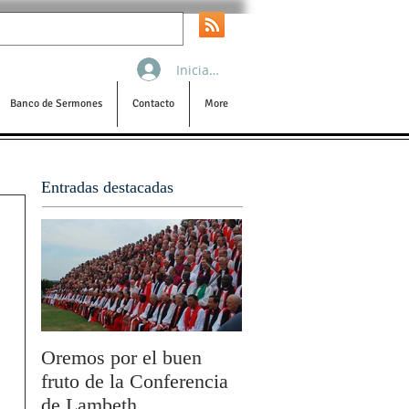
Iniciar sesión
Banco de Sermones
Contacto
More
Entradas destacadas
Oremos por el buen
San Pablo y la filoso
fruto de la Conferencia
por Olivier Boulnois
de Lambeth