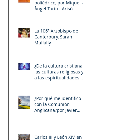
poliédrico, por Miquel –
Àngel Tarín i Arisó
La 106ª Arzobispo de
Canterbury, Sarah
Mullally
¿De la cultura cristiana a
las culturas religiosas y
a las espiritualidades
sincréticas? , porMiquel -
Àngel Tarín i Arisó
¿Por qué me identifico
con la Comunión
Anglicana?por Javier
Otaola
Carlos III y León XIV, en la