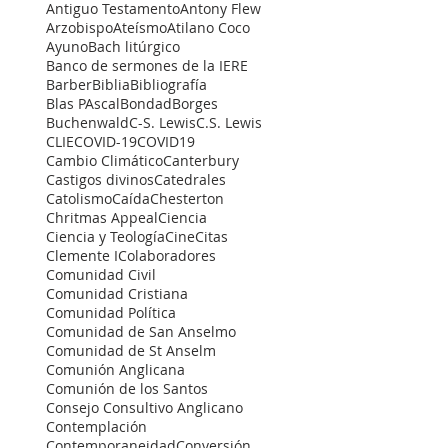
Antiguo Testamento
Antony Flew
Arzobispo
Ateísmo
Atilano Coco
Ayuno
Bach litúrgico
Banco de sermones de la IERE
Barber
Biblia
Bibliografía
Blas PAscal
Bondad
Borges
Buchenwald
C-S. Lewis
C.S. Lewis
CLIE
COVID-19
COVID19
Cambio Climático
Canterbury
Castigos divinos
Catedrales
Catolismo
Caída
Chesterton
Chritmas Appeal
Ciencia
Ciencia y Teología
Cine
Citas
Clemente I
Colaboradores
Comunidad Civil
Comunidad Cristiana
Comunidad Política
Comunidad de San Anselmo
Comunidad de St Anselm
Comunión Anglicana
Comunión de los Santos
Consejo Consultivo Anglicano
Contemplación
Contemporaneidad
Conversión