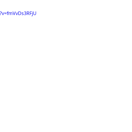
h?v=fmVvDs3RFjU