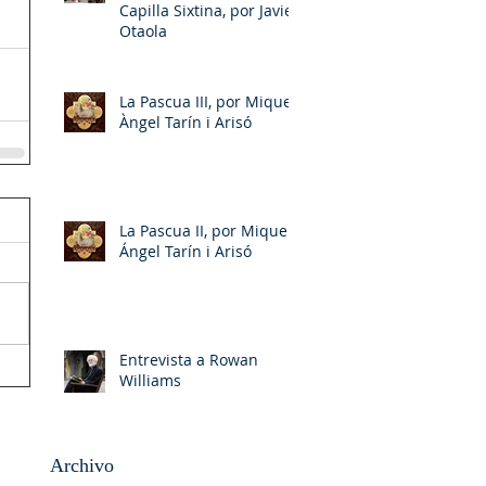
Capilla Sixtina, por Javier
Otaola
La Pascua III, por Miquel-
Àngel Tarín i Arisó
La Pascua II, por Miquel-
Ángel Tarín i Arisó
Entrevista a Rowan
Williams
Archivo