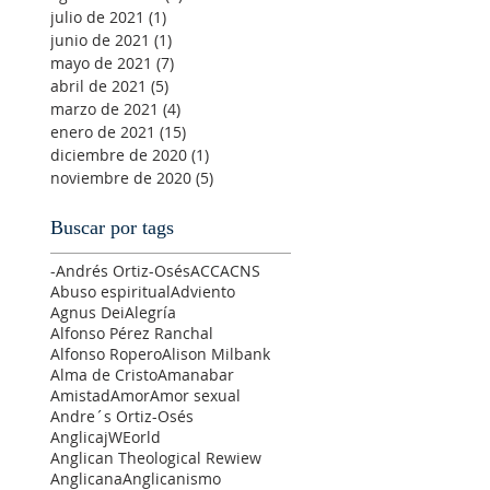
julio de 2021
(1)
1 entrada
junio de 2021
(1)
1 entrada
mayo de 2021
(7)
7 entradas
abril de 2021
(5)
5 entradas
marzo de 2021
(4)
4 entradas
enero de 2021
(15)
15 entradas
diciembre de 2020
(1)
1 entrada
noviembre de 2020
(5)
5 entradas
Buscar por tags
-Andrés Ortiz-Osés
ACC
ACNS
Abuso espiritual
Adviento
Agnus Dei
Alegría
Alfonso Pérez Ranchal
Alfonso Ropero
Alison Milbank
Alma de Cristo
Amanabar
Amistad
Amor
Amor sexual
Andre´s Ortiz-Osés
AnglicajWEorld
Anglican Theological Rewiew
Anglicana
Anglicanismo