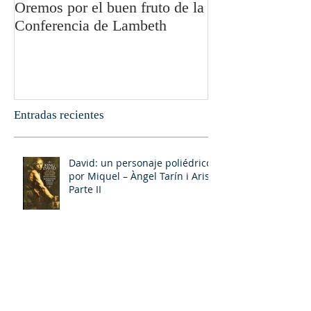
Oremos por el buen fruto de la
San Pablo y la fi
Conferencia de Lambeth
Olivier Boulnoi
Entradas recientes
David: un personaje poliédrico,
por Miquel – Àngel Tarín i Arisó
Parte II
¡Dios bendiga a la Arzobispa de
Canterbury!, Sarah Mullally!