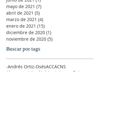
mayo de 2021
(7)
7 entradas
abril de 2021
(5)
5 entradas
marzo de 2021
(4)
4 entradas
enero de 2021
(15)
15 entradas
diciembre de 2020
(1)
1 entrada
noviembre de 2020
(5)
5 entradas
Buscar por tags
-Andrés Ortiz-Osés
ACC
ACNS
Abuso espiritual
Adviento
Agnus Dei
Alegría
Alfonso Pérez Ranchal
Alfonso Ropero
Alison Milbank
Alma de Cristo
Amanabar
Amistad
Amor
Amor sexual
Andre´s Ortiz-Osés
AnglicajWEorld
Anglican Theological Rewiew
Anglicana
Anglicanismo
Antiguo Testamento
Antony Flew
Arzobispo
Ateísmo
Atilano Coco
Ayuno
Bach litúrgico
Banco de sermones de la IERE
Barber
Biblia
Bibliografía
Blas PAscal
Bondad