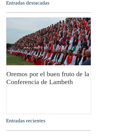
Entradas destacadas
Oremos por el buen fruto de la
San Pablo y la fi
Conferencia de Lambeth
Olivier Boulnoi
Entradas recientes