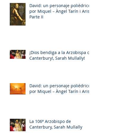
David: un personaje poliédrico,
por Miquel – Àngel Tarín i Arisó
Parte II
¡Dios bendiga a la Arzobispa de
Canterbury!, Sarah Mullally!
David: un personaje poliédrico,
por Miquel – Àngel Tarín i Arisó
La 106ª Arzobispo de
Canterbury, Sarah Mullally