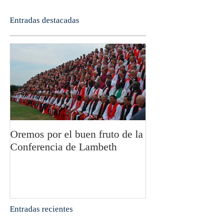
Entradas destacadas
Oremos por el buen fruto de la
San Pablo y la fi
Conferencia de Lambeth
Olivier Boulnoi
Entradas recientes