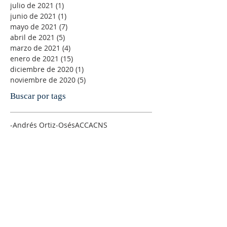
julio de 2021
(1)
1 entrada
junio de 2021
(1)
1 entrada
mayo de 2021
(7)
7 entradas
abril de 2021
(5)
5 entradas
marzo de 2021
(4)
4 entradas
enero de 2021
(15)
15 entradas
diciembre de 2020
(1)
1 entrada
noviembre de 2020
(5)
5 entradas
Buscar por tags
-Andrés Ortiz-Osés
ACC
ACNS
Abuso espiritual
Adviento
Agnus Dei
Alegría
Alfonso Pérez Ranchal
Alfonso Ropero
Alison Milbank
Alma de Cristo
Amanabar
Amistad
Amor
Amor sexual
Andre´s Ortiz-Osés
AnglicajWEorld
Anglican Theological Rewiew
Anglicana
Anglicanismo
Antiguo Testamento
Antony Flew
Arzobispo
Ateísmo
Atilano Coco
Ayuno
Bach litúrgico