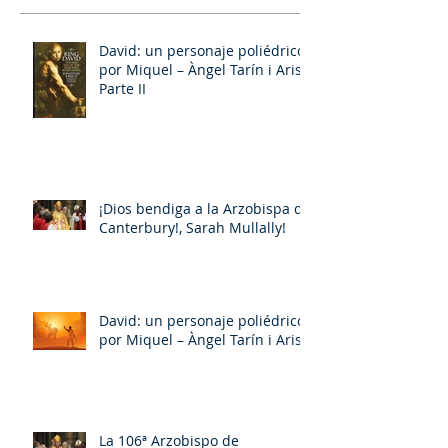
David: un personaje poliédrico,
por Miquel – Àngel Tarín i Arisó
Parte II
¡Dios bendiga a la Arzobispa de
Canterbury!, Sarah Mullally!
David: un personaje poliédrico,
por Miquel – Àngel Tarín i Arisó
La 106ª Arzobispo de