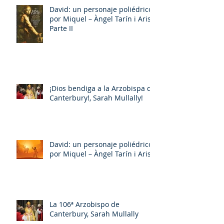
David: un personaje poliédrico,
por Miquel – Àngel Tarín i Arisó
Parte II
¡Dios bendiga a la Arzobispa de
Canterbury!, Sarah Mullally!
David: un personaje poliédrico,
por Miquel – Àngel Tarín i Arisó
La 106ª Arzobispo de
Canterbury, Sarah Mullally