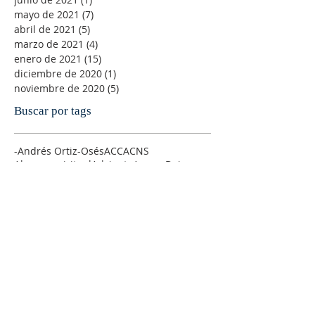
mayo de 2021
(7)
7 entradas
abril de 2021
(5)
5 entradas
marzo de 2021
(4)
4 entradas
enero de 2021
(15)
15 entradas
diciembre de 2020
(1)
1 entrada
noviembre de 2020
(5)
5 entradas
Buscar por tags
-Andrés Ortiz-Osés
ACC
ACNS
Abuso espiritual
Adviento
Agnus Dei
Alegría
Alfonso Pérez Ranchal
Alfonso Ropero
Alison Milbank
Alma de Cristo
Amanabar
Amistad
Amor
Amor sexual
Andre´s Ortiz-Osés
AnglicajWEorld
Anglican Theological Rewiew
Anglicana
Anglicanismo
Antiguo Testamento
Antony Flew
Arzobispo
Ateísmo
Atilano Coco
Ayuno
Bach litúrgico
Banco de sermones de la IERE
Barber
Biblia
Bibliografía
Blas PAscal
Bondad