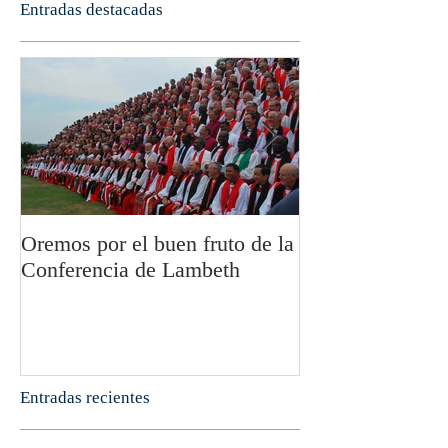
Entradas destacadas
Oremos por el buen fruto de la
San Pablo y la fi
Conferencia de Lambeth
Olivier Boulnoi
Entradas recientes