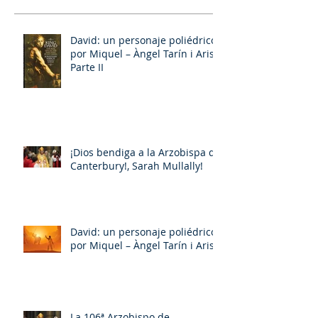
David: un personaje poliédrico,
por Miquel – Àngel Tarín i Arisó
Parte II
¡Dios bendiga a la Arzobispa de
Canterbury!, Sarah Mullally!
David: un personaje poliédrico,
por Miquel – Àngel Tarín i Arisó
La 106ª Arzobispo de