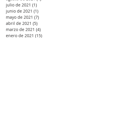
julio de 2021
(1)
1 entrada
junio de 2021
(1)
1 entrada
mayo de 2021
(7)
7 entradas
abril de 2021
(5)
5 entradas
marzo de 2021
(4)
4 entradas
enero de 2021
(15)
15 entradas
diciembre de 2020
(1)
1 entrada
noviembre de 2020
(5)
5 entradas
Buscar por tags
-Andrés Ortiz-Osés
ACC
ACNS
Abuso espiritual
Adviento
Agnus Dei
Alegría
Alfonso Pérez Ranchal
Alfonso Ropero
Alison Milbank
Alma de Cristo
Amanabar
Amistad
Amor
Amor sexual
Andre´s Ortiz-Osés
AnglicajWEorld
Anglican Theological Rewiew
Anglicana
Anglicanismo
Antiguo Testamento
Antony Flew
Arzobispo
Ateísmo
Atilano Coco
Ayuno
Bach litúrgico