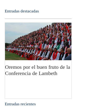
Entradas destacadas
Oremos por el buen fruto de la
San Pablo y la fi
Conferencia de Lambeth
Olivier Boulnoi
Entradas recientes