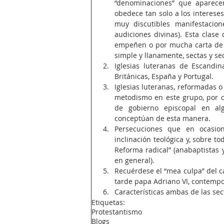
“denominaciones” que aparecen
obedece tan solo a los intereses
muy discutibles manifestacione
audiciones divinas). Esta clas
empeñen o por mucha carta de n
simple y llanamente, sectas y sec
Iglesias luteranas de Escandinav
Británicas, España y Portugal.  
Iglesias luteranas, reformadas o
metodismo en este grupo, por c
de gobierno episcopal en al
conceptúan de esta manera.  
Persecuciones que en ocasion
inclinación teológica y, sobre t
Reforma radical” (anabaptistas y
en general).  
Recuérdese el “mea culpa” del c
tarde papa Adriano VI, contempo
Características ambas de las sec
Etiquetas:
Protestantismo
Blogs