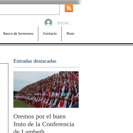
Iniciar sesión
Banco de Sermones
Contacto
More
Entradas destacadas
Oremos por el buen
San Pablo y la filoso
fruto de la Conferencia
por Olivier Boulnois
de Lambeth