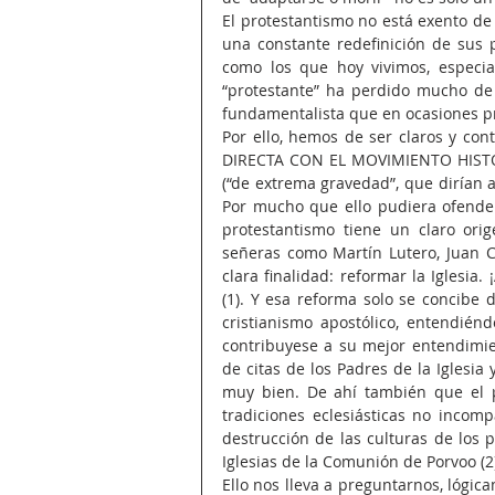
El protestantismo no está exento de 
una constante redefinición de sus 
como los que hoy vivimos, especi
“protestante” ha perdido mucho de s
fundamentalista que en ocasiones pr
Por ello, hemos de ser claros y 
DIRECTA CON EL MOVIMIENTO HISTÓR
(“de extrema gravedad”, que dirían a
Por mucho que ello pudiera ofender 
protestantismo tiene un claro orige
señeras como Martín Lutero, Juan C
clara finalidad: reformar la Iglesia.
(1). Y esa reforma solo se concibe d
cristianismo apostólico, entendiénd
contribuyese a su mejor entendimien
de citas de los Padres de la Iglesia
muy bien. De ahí también que el p
tradiciones eclesiásticas no incom
destrucción de las culturas de los 
Iglesias de la Comunión de Porvoo (2
Ello nos lleva a preguntarnos, lógica