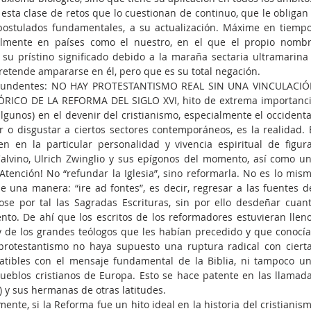
esta clase de retos que lo cuestionan de continuo, que le obligan 
postulados fundamentales, a su actualización. Máxime en tiempo
almente en países como el nuestro, en el que el propio nombr
u prístino significado debido a la maraña sectaria ultramarina 
etende ampararse en él, pero que es su total negación.
contundentes: NO HAY PROTESTANTISMO REAL SIN UNA VINCULACIÓ
ICO DE LA REFORMA DEL SIGLO XVI, hito de extrema importanci
lgunos) en el devenir del cristianismo, especialmente el occidental
o disgustar a ciertos sectores contemporáneos, es la realidad. E
n en la particular personalidad y vivencia espiritual de figura
alvino, Ulrich Zwinglio y sus epígonos del momento, así como un
 ¡Atención! No “refundar la Iglesia”, sino reformarla. No es lo mism
e una manera: “ire ad fontes”, es decir, regresar a las fuentes de
ose por tal las Sagradas Escrituras, sin por ello desdeñar cuant
to. De ahí que los escritos de los reformadores estuvieran lleno
 y de los grandes teólogos que les habían precedido y que conocía
rotestantismo no haya supuesto una ruptura radical con cierta
patibles con el mensaje fundamental de la Biblia, ni tampoco un
pueblos cristianos de Europa. Esto se hace patente en las llamada
) y sus hermanas de otras latitudes.
mente, si la Reforma fue un hito ideal en la historia del cristianism