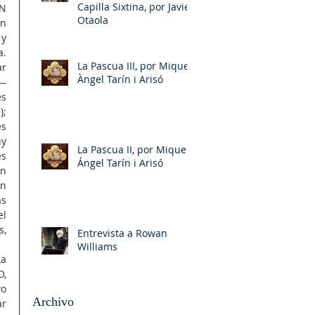
Capilla Sixtina, por Javier
N 
Otaola
n 
y 
. 
La Pascua III, por Miquel-
r 
Àngel Tarín i Arisó
 —
s 
; 
s 
y 
La Pascua II, por Miquel-
s 
Ángel Tarín i Arisó
n 
n 
s 
l 
, 
Entrevista a Rowan
Williams
a 
, 
o 
Archivo
r 