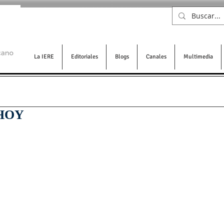
La IERE
Editoriales
Blogs
Canales
Multimedia
HOY