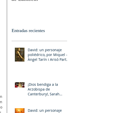
Entradas recientes
David: un personaje
poliédrico, por Miquel –
Àngel Tarín i Arisó Parte
II
¡Dios bendiga a la
Arzobispa de
Canterbury!, Sarah
n 
Mullally!
n 
o 
David: un personaje
. 