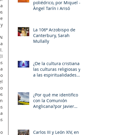
poliédrico, por Miquel –
a 
Àngel Tarín i Arisó
s 
e 
y 
La 106ª Arzobispo de
Canterbury, Sarah
N 
Mullally
a 
. 
l 
s 
¿De la cultura cristiana a
a 
las culturas religiosas y
a las espiritualidades
o 
sincréticas? , porMiquel -
l 
Àngel Tarín i Arisó
o 
s 
¿Por qué me identifico
con la Comunión
n 
Anglicana?por Javier
s 
Otaola
a 
s 
Carlos III y León XIV, en la
o 