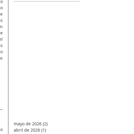
o 
o 
e 
s 
n 
e 
l 
s 
o 
s 
mayo de 2026
(2)
2 entradas
o 
abril de 2026
(1)
1 entrada