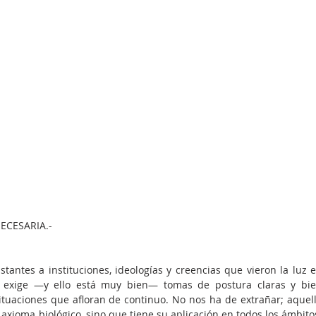
ECESARIA.-
tantes a instituciones, ideologías y creencias que vieron la luz e
exige —y ello está muy bien— tomas de postura claras y bie
ituaciones que afloran de continuo. No nos ha de extrañar; aquell
axioma biológico, sino que tiene su aplicación en todos los ámbitos