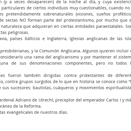
 (y a veces desaparecen) de la noche al día, y cuya existenci
 particulares de ciertos individuos muy cuestionables, cuando no 
s pretendidamente sobrenaturales (visiones, sueños proféticos
e de sectas NO forman parte del protestantismo, por mucho que s
aturaleza que adquieran en ciertas entidades paraestatales. Son
tas peligrosas.  
ia, países bálticos e Inglaterra, Iglesias anglicanas de las Isla
 presbiterianas, y la Comunión Anglicana. Algunos quieren incluir e
onsiderarlo una rama del anglicanismo y por mantener el sistem
guna de sus denominaciones componentes, pero no todos l
es fueron también dirigidas contra protestantes de diferent
odo, contra grupos surgidos de lo que en historia se conoce como “l
 sus sucesores: bautistas, cuáqueros y movimientos espiritualista
ardenal Adriano de Utrecht, preceptor del emperador Carlos I y má
ráneo de la Reforma.  
tas evangelicales de nuestros días. 