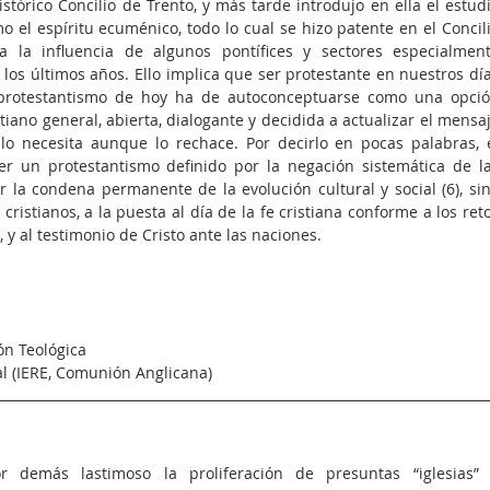
stórico Concilio de Trento, y más tarde introdujo en ella el estudi
omo el espíritu ecuménico, todo lo cual se hizo patente en el Concili
a la influencia de algunos pontífices y sectores especialment
los últimos años. Ello implica que ser protestante en nuestros día
El protestantismo de hoy ha de autoconceptuarse como una opció
iano general, abierta, dialogante y decidida a actualizar el mensaj
 necesita aunque lo rechace. Por decirlo en pocas palabras, e
 un protestantismo definido por la negación sistemática de la
or la condena permanente de la evolución cultural y social (6), sin
s cristianos, a la puesta al día de la fe cristiana conforme a los reto
, y al testimonio de Cristo ante las naciones.
ón Teológica
l (IERE, Comunión Anglicana)
r demás lastimoso la proliferación de presuntas “iglesias” 