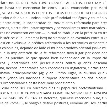
n claro no. LA REFORMA TUVO GRANDES ACIERTOS, PERO TAMBIÉ
os basta con mencionar los cinco SOLOS enunciados por Martí
, SOLA GRATIA, SOLUS CHRISTUS, SOLUS DEUS o SOLI DEO GLORIA) 
tudio debido a su indiscutible profundidad teológica y ecuménica
 entre otros, la incapacidad del movimiento reformado para crea
s cosas, a actitudes intransigentes y personalismos muy marcados
es no estuvieron exentos—, lo cual se tradujo en la práctica en tre
istórico” que llamamos hoy) no siempre bien avenidas entre sí (3)
asi en exclusiva la prédica reformada a los territorios occidentale
 coloniales, dejando de lado el mundo ortodoxo oriental (salvo mu
que la implantación de la fe reformada tuvo lugar por decisione
de los pueblos, lo que queda bien evidenciado en la imposició
ticos y doctrinales con persecuciones contra quienes deseaba
ma, hechos lamentables bien conocidos en Inglaterra, ciertas zona
avia, principalmente (4); y en último lugar, la división que e
tribuyendo las naciones europeas occidentales en dos bloques
os irreconciliables hasta hace muy poco tiempo.
cuál debe ser en nuestros días el papel del protestantismo. L
O HOY NO PUEDE YA PRESENTARSE COMO UN MOVIMIENTO ADVERSO
GLESIAS HISTÓRICAS. La Reforma, quiérase reconocer o no, tuv
ia de Roma (5), le obligó a definir posturas, eliminar abusos, perfila