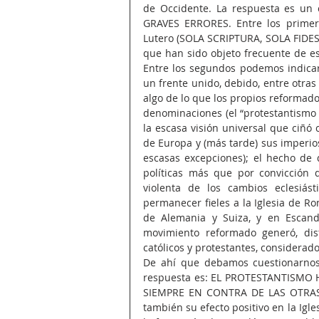
de Occidente. La respuesta es u
GRAVES ERRORES. Entre los primer
Lutero (SOLA SCRIPTURA, SOLA FIDES
que han sido objeto frecuente de es
Entre los segundos podemos indicar,
un frente unido, debido, entre otra
algo de lo que los propios reformador
denominaciones (el “protestantismo h
la escasa visión universal que ciñó c
de Europa y (más tarde) sus imperios
escasas excepciones); el hecho de 
políticas más que por convicción 
violenta de los cambios eclesiás
permanecer fieles a la Iglesia de Ro
de Alemania y Suiza, y en Escandin
movimiento reformado generó, dis
católicos y protestantes, considerad
De ahí que debamos cuestionarnos 
respuesta es: EL PROTESTANTISM
SIEMPRE EN CONTRA DE LAS OTRAS I
también su efecto positivo en la Igles