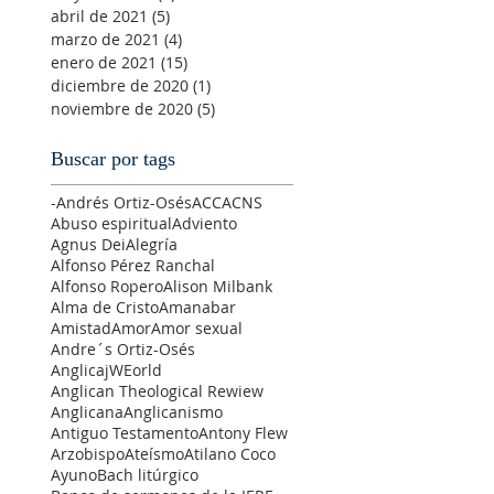
abril de 2021
(5)
5 entradas
marzo de 2021
(4)
4 entradas
enero de 2021
(15)
15 entradas
diciembre de 2020
(1)
1 entrada
noviembre de 2020
(5)
5 entradas
Buscar por tags
-Andrés Ortiz-Osés
ACC
ACNS
Abuso espiritual
Adviento
Agnus Dei
Alegría
Alfonso Pérez Ranchal
Alfonso Ropero
Alison Milbank
Alma de Cristo
Amanabar
Amistad
Amor
Amor sexual
Andre´s Ortiz-Osés
AnglicajWEorld
Anglican Theological Rewiew
Anglicana
Anglicanismo
Antiguo Testamento
Antony Flew
Arzobispo
Ateísmo
Atilano Coco
Ayuno
Bach litúrgico