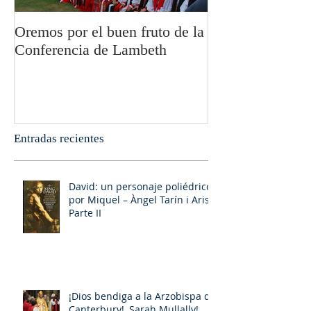
Oremos por el buen fruto de la
San Pablo y la fi
Conferencia de Lambeth
Olivier Boulnoi
Entradas recientes
David: un personaje poliédrico,
por Miquel – Àngel Tarín i Arisó
Parte II
¡Dios bendiga a la Arzobispa de
Canterbury!, Sarah Mullally!