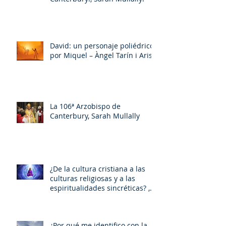
David: un personaje poliédrico,
por Miquel – Àngel Tarín i Arisó
La 106ª Arzobispo de
Canterbury, Sarah Mullally
¿De la cultura cristiana a las
culturas religiosas y a las
espiritualidades sincréticas? ,
porMiquel - Àngel Tarín i Arisó
¿Por qué me identifico con la